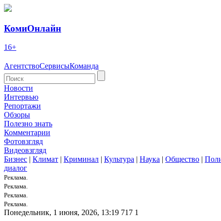
КомиОнлайн
16+
Агентство
Сервисы
Команда
Новости
Интервью
Репортажи
Обзоры
Полезно знать
Комментарии
Фотовзгляд
Видеовзгляд
Бизнес
|
Климат
|
Криминал
|
Культура
|
Наука
|
Общество
|
Пол
диалог
Реклама.
Реклама.
Реклама.
Реклама.
Понедельник, 1 июня, 2026, 13:19
717
1