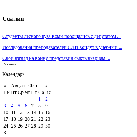
Ссылки
Студенты лесного вуза Коми пообщались с депутатом ...
Исследования преподавателей СЛИ войдут в учебный ...
Свой взгляд на войну представил сыктывкарцам ...
Реклама.
Календарь
«
Август 2026
»
Пн
Вт
Ср
Чт
Пт
Сб
Вс
1
2
3
4
5
6
7
8
9
10
11
12
13
14
15
16
17
18
19
20
21
22
23
24
25
26
27
28
29
30
31