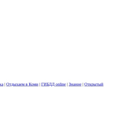
ка
|
Отдыхаем в Коми
|
ГИБДД online
|
Знание
|
Открытый