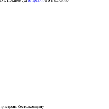
акт. Позднее суд
отправил
его в колонию.
 пристроят, бестолковщину