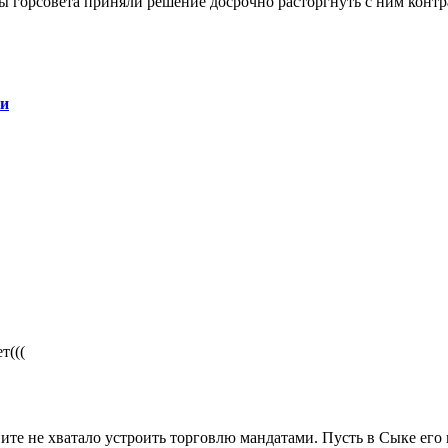
ты горсовета приняли решение досрочно расторгнуть с ним контр
ки
т(((
Иите не хватало устроить торговлю мандатами. Пусть в Сыке его