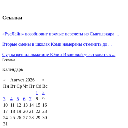
Ссылки
«РусЛайн» возобновит прямые перелеты из Сыктывкара ...
Вторые смены в школах Коми намерены отменить до ...
Суд разрешил лыжнице Юлии Ивановой участвовать в ...
Реклама.
Календарь
«
Август 2026
»
Пн
Вт
Ср
Чт
Пт
Сб
Вс
1
2
3
4
5
6
7
8
9
10
11
12
13
14
15
16
17
18
19
20
21
22
23
24
25
26
27
28
29
30
31