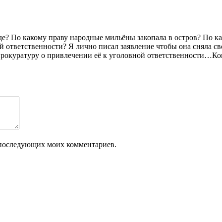
де? По какому праву народные мильёны закопала в остров? По ка
й ответственности? Я лично писал заявление чтобы она сняла с
и прокуратуру о привлечении её к уголовной ответственности…Ко
ля последующих моих комментариев.