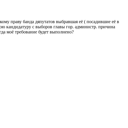
кому праву банда дяпутатов выбравшая её ( посадившие её в
вою кандидатуру с выборов главы гор. администр. причина
гда моё требование будет выполнено?