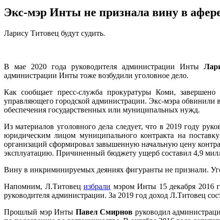
Экс-мэр Инты не признала вину в афер
Ларису Титовец будут судить.
В мае 2020 года руководителя администрации Инты
Лар
администрации Инты тоже возбудили уголовное дело.
Как сообщает пресс-служба прокуратуры Коми, завершено
управляющего городской администрации. Экс-мэра обвинили в 
обеспечения государственных или муниципальных нужд.
Из материалов уголовного дела следует, что в 2019 году ру
юридическим лицом муниципального контракта на поставку
организаций сформировал завышенную начальную цену контракт
эксплуатацию. Причиненный бюджету ущерб составил 4,9 мил
Вину в инкриминируемых деяниях фигуранты не признали. Уго
Напомним, Л.Титовец
избрали
мэром Инты 15 декабря 2016 го
руководителя администрации. За 2019 год доход Л.Титовец сос
Прошлый мэр Инты
Павел Смирнов
руководил администрацией