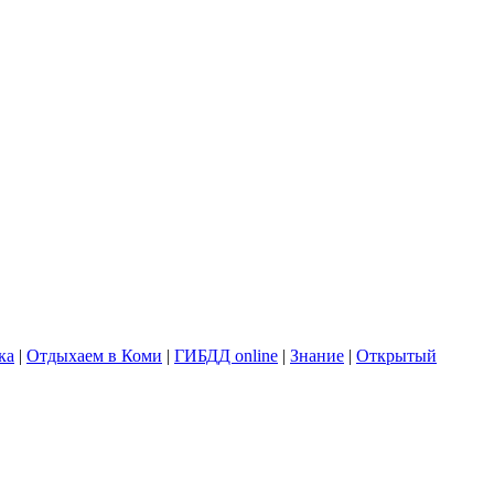
ка
|
Отдыхаем в Коми
|
ГИБДД online
|
Знание
|
Открытый