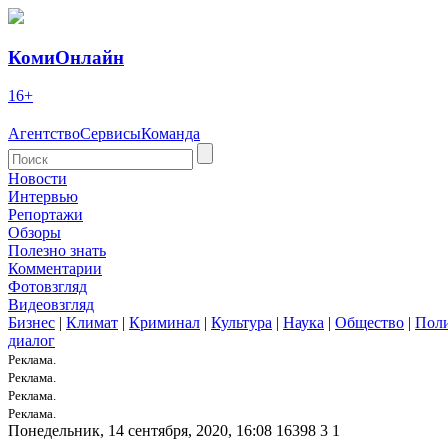
КомиОнлайн
16+
Агентство
Сервисы
Команда
Новости
Интервью
Репортажи
Обзоры
Полезно знать
Комментарии
Фотовзгляд
Видеовзгляд
Бизнес
|
Климат
|
Криминал
|
Культура
|
Наука
|
Общество
|
Пол
диалог
Реклама.
Реклама.
Реклама.
Реклама.
Понедельник, 14 сентября, 2020, 16:08
16398
3
1