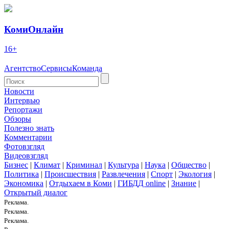
КомиОнлайн
16+
Агентство
Сервисы
Команда
Новости
Интервью
Репортажи
Обзоры
Полезно знать
Комментарии
Фотовзгляд
Видеовзгляд
Бизнес
|
Климат
|
Криминал
|
Культура
|
Наука
|
Общество
|
Политика
|
Происшествия
|
Развлечения
|
Спорт
|
Экология
|
Экономика
|
Отдыхаем в Коми
|
ГИБДД online
|
Знание
|
Открытый диалог
Реклама.
Реклама.
Реклама.