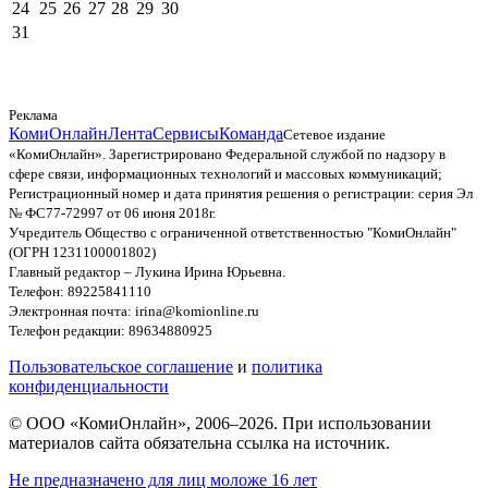
24
25
26
27
28
29
30
31
Реклама
КомиОнлайн
Лента
Сервисы
Команда
Сетевое издание
«КомиОнлайн». Зарегистрировано Федеральной службой по надзору в
сфере связи, информационных технологий и массовых коммуникаций;
Регистрационный номер и дата принятия решения о регистрации: серия Эл
№ ФС77-72997 от 06 июня 2018г.
Учредитель Общество с ограниченной ответственностью "КомиОнлайн"
(ОГРН 1231100001802)
Главный редактор – Лукина Ирина Юрьевна.
Телефон: 89225841110
Электронная почта: irina@komionline.ru
Телефон редакции: 89634880925
Пользовательское соглашение
и
политика
конфиденциальности
© ООО «КомиОнлайн», 2006–2026. При использовании
материалов сайта обязательна ссылка на источник.
Не предназначено для лиц моложе 16 лет