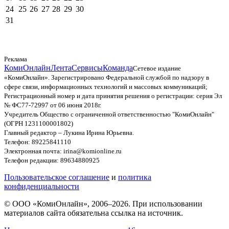
24
25
26
27
28
29
30
31
Реклама
КомиОнлайн
Лента
Сервисы
Команда
Сетевое издание
«КомиОнлайн». Зарегистрировано Федеральной службой по надзору в
сфере связи, информационных технологий и массовых коммуникаций;
Регистрационный номер и дата принятия решения о регистрации: серия Эл
№ ФС77-72997 от 06 июня 2018г.
Учредитель Общество с ограниченной ответственностью "КомиОнлайн"
(ОГРН 1231100001802)
Главный редактор – Лукина Ирина Юрьевна.
Телефон: 89225841110
Электронная почта: irina@komionline.ru
Телефон редакции: 89634880925
Пользовательское соглашение
и
политика
конфиденциальности
© ООО «КомиОнлайн», 2006–2026. При использовании
материалов сайта обязательна ссылка на источник.