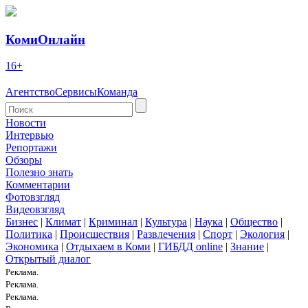
КомиОнлайн
16+
Агентство
Сервисы
Команда
Новости
Интервью
Репортажи
Обзоры
Полезно знать
Комментарии
Фотовзгляд
Видеовзгляд
Бизнес
|
Климат
|
Криминал
|
Культура
|
Наука
|
Общество
|
Политика
|
Происшествия
|
Развлечения
|
Спорт
|
Экология
|
Экономика
|
Отдыхаем в Коми
|
ГИБДД online
|
Знание
|
Открытый диалог
Реклама.
Реклама.
Реклама.