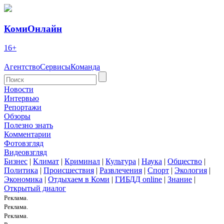
КомиОнлайн
16+
Агентство
Сервисы
Команда
Новости
Интервью
Репортажи
Обзоры
Полезно знать
Комментарии
Фотовзгляд
Видеовзгляд
Бизнес
|
Климат
|
Криминал
|
Культура
|
Наука
|
Общество
|
Политика
|
Происшествия
|
Развлечения
|
Спорт
|
Экология
|
Экономика
|
Отдыхаем в Коми
|
ГИБДД online
|
Знание
|
Открытый диалог
Реклама.
Реклама.
Реклама.