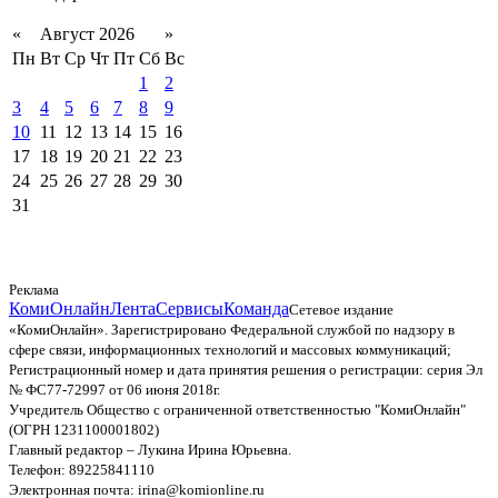
«
Август 2026
»
Пн
Вт
Ср
Чт
Пт
Сб
Вс
1
2
3
4
5
6
7
8
9
10
11
12
13
14
15
16
17
18
19
20
21
22
23
24
25
26
27
28
29
30
31
Реклама
КомиОнлайн
Лента
Сервисы
Команда
Сетевое издание
«КомиОнлайн». Зарегистрировано Федеральной службой по надзору в
сфере связи, информационных технологий и массовых коммуникаций;
Регистрационный номер и дата принятия решения о регистрации: серия Эл
№ ФС77-72997 от 06 июня 2018г.
Учредитель Общество с ограниченной ответственностью "КомиОнлайн"
(ОГРН 1231100001802)
Главный редактор – Лукина Ирина Юрьевна.
Телефон: 89225841110
Электронная почта: irina@komionline.ru