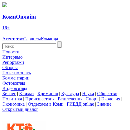
КомиОнлайн
16+
Агентство
Сервисы
Команда
Новости
Интервью
Репортажи
Обзоры
Полезно знать
Комментарии
Фотовзгляд
Видеовзгляд
Бизнес
|
Климат
|
Криминал
|
Культура
|
Наука
|
Общество
|
Политика
|
Происшествия
|
Развлечения
|
Спорт
|
Экология
|
Экономика
|
Отдыхаем в Коми
|
ГИБДД online
|
Знание
|
Открытый диалог