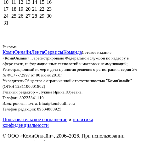
10
11
12
13
14
15
16
17
18
19
20
21
22
23
24
25
26
27
28
29
30
31
Реклама
КомиОнлайн
Лента
Сервисы
Команда
Сетевое издание
«КомиОнлайн». Зарегистрировано Федеральной службой по надзору в
сфере связи, информационных технологий и массовых коммуникаций;
Регистрационный номер и дата принятия решения о регистрации: серия Эл
№ ФС77-72997 от 06 июня 2018г.
Учредитель Общество с ограниченной ответственностью "КомиОнлайн"
(ОГРН 1231100001802)
Главный редактор – Лукина Ирина Юрьевна.
Телефон: 89225841110
Электронная почта: irina@komionline.ru
Телефон редакции: 89634880925
Пользовательское соглашение
и
политика
конфиденциальности
© ООО «КомиОнлайн», 2006–2026. При использовании