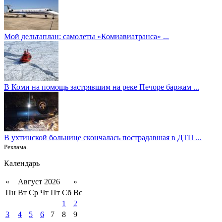
Мой дельтаплан: самолеты «Комиавиатранса» ...
В Коми на помощь застрявшим на реке Печоре баржам ...
В ухтинской больнице скончалась пострадавшая в ДТП ...
Реклама.
Календарь
«
Август 2026
»
Пн
Вт
Ср
Чт
Пт
Сб
Вс
1
2
3
4
5
6
7
8
9