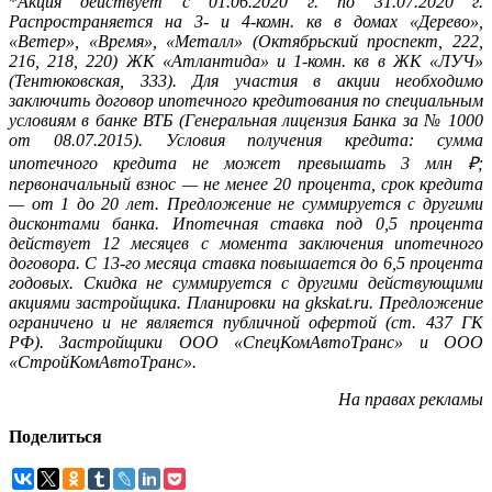
*
Акция действует с 01.06.2020 г. по 31.07.2020 г.
Распространяется на 3- и 4-комн. кв в домах «Дерево»,
«Ветер», «Время», «Металл» (Октябрьский проспект, 222,
216, 218, 220) ЖК «Атлантида» и 1-комн. кв в ЖК «ЛУЧ»
(Тентюковская, 333). Для участия в акции необходимо
заключить договор ипотечного кредитования по специальным
условиям в банке ВТБ (Генеральная лицензия Банка за № 1000
от 08.07.2015). Условия получения кредита: сумма
ипотечного кредита не может превышать 3 млн
₽
;
первоначальный взнос — не менее 20 процента, срок кредита
— от 1 до 20 лет. Предложение не суммируется с другими
дисконтами банка. Ипотечная ставка под 0,5 процента
действует 12 месяцев с момента заключения ипотечного
договора. С 13-го месяца ставка повышается до 6,5 процента
годовых. Скидка не суммируется с другими действующими
акциями застройщика. Планировки на gkskat.ru. Предложение
ограничено и не является публичной офертой (ст. 437 ГК
РФ). Застройщики ООО «СпецКомАвтоТранс» и ООО
«СтройКомАвтоТранс».
На правах рекламы
Поделиться