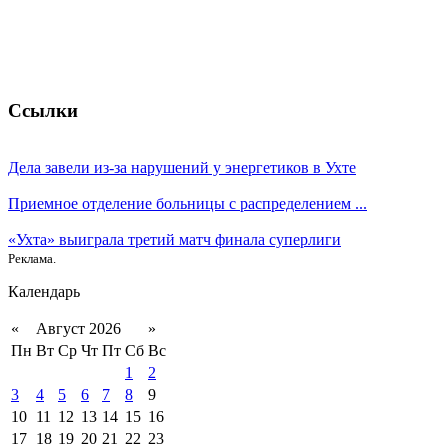
Ссылки
Дела завели из-за нарушений у энергетиков в Ухте
Приемное отделение больницы с распределением ...
«Ухта» выиграла третий матч финала суперлиги
Реклама.
Календарь
«
Август 2026
»
Пн
Вт
Ср
Чт
Пт
Сб
Вс
1
2
3
4
5
6
7
8
9
10
11
12
13
14
15
16
17
18
19
20
21
22
23