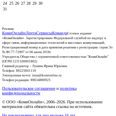
24
25
26
27
28
29
30
31
Реклама
КомиОнлайн
Лента
Сервисы
Команда
Сетевое издание
«КомиОнлайн». Зарегистрировано Федеральной службой по надзору в
сфере связи, информационных технологий и массовых коммуникаций;
Регистрационный номер и дата принятия решения о регистрации: серия Эл
№ ФС77-72997 от 06 июня 2018г.
Учредитель Общество с ограниченной ответственностью "КомиОнлайн"
(ОГРН 1231100001802)
Главный редактор – Лукина Ирина Юрьевна.
Телефон: 89225841110
Электронная почта: irina@komionline.ru
Телефон редакции: 89634880925
Пользовательское соглашение
и
политика
конфиденциальности
© ООО «КомиОнлайн», 2006–2026. При использовании
материалов сайта обязательна ссылка на источник.
Не предназначено для лиц моложе 16 лет