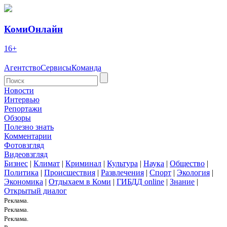
КомиОнлайн
16+
Агентство
Сервисы
Команда
Новости
Интервью
Репортажи
Обзоры
Полезно знать
Комментарии
Фотовзгляд
Видеовзгляд
Бизнес
|
Климат
|
Криминал
|
Культура
|
Наука
|
Общество
|
Политика
|
Происшествия
|
Развлечения
|
Спорт
|
Экология
|
Экономика
|
Отдыхаем в Коми
|
ГИБДД online
|
Знание
|
Открытый диалог
Реклама.
Реклама.
Реклама.