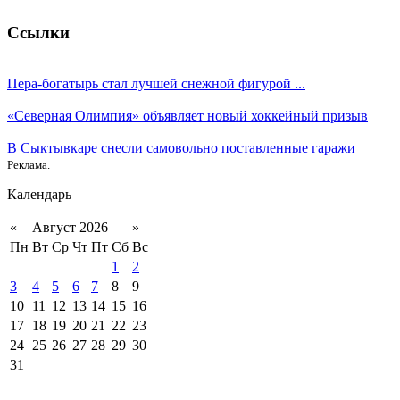
Ссылки
Пера-богатырь стал лучшей снежной фигурой ...
«Северная Олимпия» объявляет новый хоккейный призыв
В Сыктывкаре снесли самовольно поставленные гаражи
Реклама.
Календарь
«
Август 2026
»
Пн
Вт
Ср
Чт
Пт
Сб
Вс
1
2
3
4
5
6
7
8
9
10
11
12
13
14
15
16
17
18
19
20
21
22
23
24
25
26
27
28
29
30
31