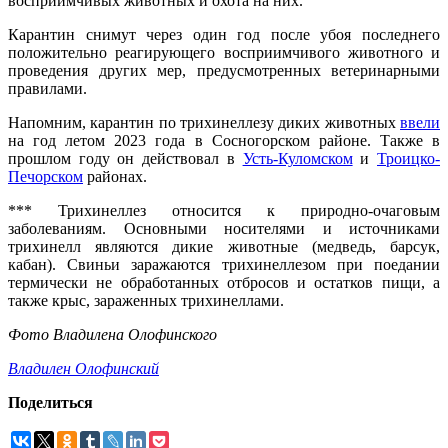
восприимчивых животных и охота на них.
Карантин снимут через один год после убоя последнего
положительно реагирующего восприимчивого животного и
проведения других мер, предусмотренных ветеринарными
правилами.
Напомним, карантин по трихинеллезу диких животных
ввели
на год летом 2023 года в Сосногорском районе. Также в
прошлом году он действовал в
Усть-Куломском
и
Троицко-
Печорском
районах.
*** Трихинеллез относится к природно-очаговым
заболеваниям. Основными носителями и источниками
трихинелл являются дикие животные (медведь, барсук,
кабан). Свиньи заражаются трихинеллезом при поедании
термически не обработанных отбросов и остатков пищи, а
также крыс, зараженных трихинеллами.
Фото Владилена Олофинского
Владилен Олофинский
Поделиться