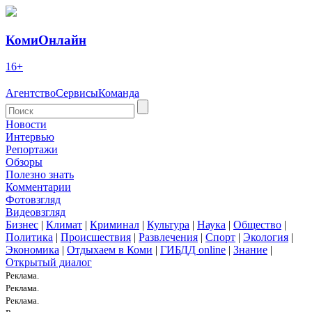
КомиОнлайн
16+
Агентство
Сервисы
Команда
Новости
Интервью
Репортажи
Обзоры
Полезно знать
Комментарии
Фотовзгляд
Видеовзгляд
Бизнес
|
Климат
|
Криминал
|
Культура
|
Наука
|
Общество
|
Политика
|
Происшествия
|
Развлечения
|
Спорт
|
Экология
|
Экономика
|
Отдыхаем в Коми
|
ГИБДД online
|
Знание
|
Открытый диалог
Реклама.
Реклама.
Реклама.