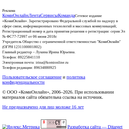
Реклама
КомиОнлайн
Лента
Сервисы
Команда
Сетевое издание
«КомиОнлайн». Зарегистрировано Федеральной службой по надзору в
сфере связи, информационных технологий и массовых коммуникаций;
Регистрационный номер и дата принятия решения о регистрации: серия Эл
№ ФС77-72997 от 06 июня 2018г.
Учредитель Общество с ограниченной ответственностью "КомиОнлайн"
(ОГРН 1231100001802)
Главный редактор – Лукина Ирина Юрьевна.
Телефон: 89225841110
Электронная почта: irina@komionline.ru
Телефон редакции: 89634880925
Пользовательское соглашение
и
политика
конфиденциальности
© ООО «КомиОнлайн», 2006–2026. При использовании
материалов сайта обязательна ссылка на источник.
Не предназначено для лиц моложе 16 лет
Разработка сайта — Ditarget