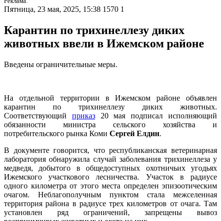
Реклама.
Пятница, 23 мая, 2025, 15:38
1570
1
Карантин по трихинеллезу диких
животных ввели в Ижемском районе
Введены ограничительные меры.
На отдельной территории в Ижемском районе объявлен
карантин по трихинеллезу диких животных.
Соответствующий
приказ
20 мая подписал исполняющий
обязанности министра сельского хозяйства и
потребительского рынка Коми
Сергей Елдин
.
В документе говорится, что республиканская ветеринарная
лаборатория обнаружила случай заболевания трихинеллеза у
медведя, добытого в общедоступных охотничьих угодьях
Ижемского участкового лесничества. Участок в радиусе
одного километра от этого места определен эпизоотическим
очагом. Неблагополучным пунктом стала межселенная
территория района в радиусе трех километров от очага. Там
установлен ряд ограничений, запрещены вывоз