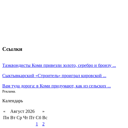
Ссылки
Таэквондисты Коми привезли золото, серебро и бронзу ...
Сыктывкарский «Строитель» проиграл кировской ...
Вам туда дорога: в Коми придумают, как из сельских ...
Реклама.
Календарь
«
Август 2026
»
Пн
Вт
Ср
Чт
Пт
Сб
Вс
1
2