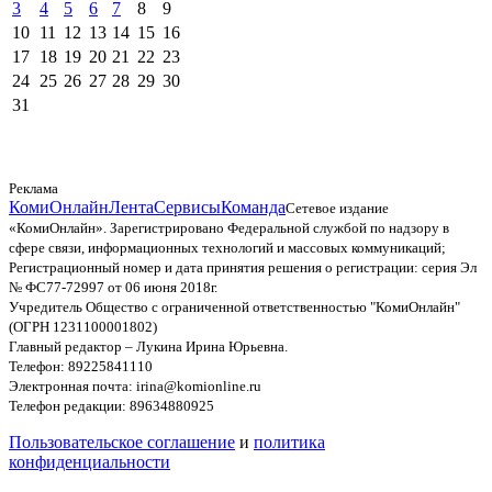
3
4
5
6
7
8
9
10
11
12
13
14
15
16
17
18
19
20
21
22
23
24
25
26
27
28
29
30
31
Реклама
КомиОнлайн
Лента
Сервисы
Команда
Сетевое издание
«КомиОнлайн». Зарегистрировано Федеральной службой по надзору в
сфере связи, информационных технологий и массовых коммуникаций;
Регистрационный номер и дата принятия решения о регистрации: серия Эл
№ ФС77-72997 от 06 июня 2018г.
Учредитель Общество с ограниченной ответственностью "КомиОнлайн"
(ОГРН 1231100001802)
Главный редактор – Лукина Ирина Юрьевна.
Телефон: 89225841110
Электронная почта: irina@komionline.ru
Телефон редакции: 89634880925
Пользовательское соглашение
и
политика
конфиденциальности