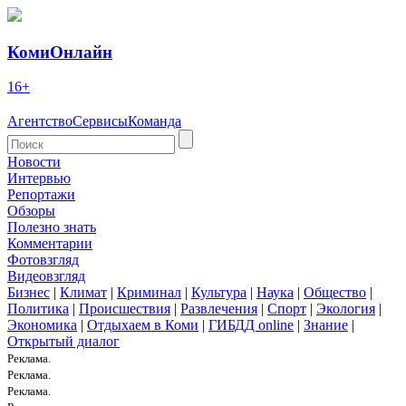
КомиОнлайн
16+
Агентство
Сервисы
Команда
Новости
Интервью
Репортажи
Обзоры
Полезно знать
Комментарии
Фотовзгляд
Видеовзгляд
Бизнес
|
Климат
|
Криминал
|
Культура
|
Наука
|
Общество
|
Политика
|
Происшествия
|
Развлечения
|
Спорт
|
Экология
|
Экономика
|
Отдыхаем в Коми
|
ГИБДД online
|
Знание
|
Открытый диалог
Реклама.
Реклама.
Реклама.