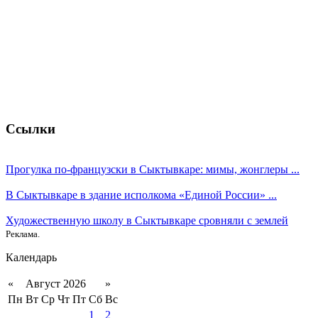
Ссылки
Прогулка по-французски в Сыктывкаре: мимы, жонглеры ...
В Сыктывкаре в здание исполкома «Единой России» ...
Художественную школу в Сыктывкаре сровняли с землей
Реклама.
Календарь
«
Август 2026
»
Пн
Вт
Ср
Чт
Пт
Сб
Вс
1
2