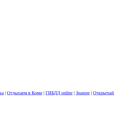
ка
|
Отдыхаем в Коми
|
ГИБДД online
|
Знание
|
Открытый