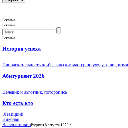
Реклама.
Реклама.
Реклама.
История успеха
Привлекательность по-бразильски: мастер по уходу за волоса
Абитуриент 2026
Целевик и льготник, поторопись!
Кто есть кто
Левицкий
Николай
Валентинович
Родился 8 августа 1972 г.