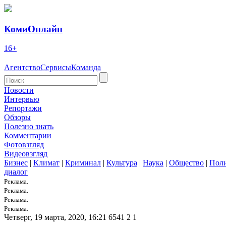
КомиОнлайн
16+
Агентство
Сервисы
Команда
Новости
Интервью
Репортажи
Обзоры
Полезно знать
Комментарии
Фотовзгляд
Видеовзгляд
Бизнес
|
Климат
|
Криминал
|
Культура
|
Наука
|
Общество
|
Пол
диалог
Реклама.
Реклама.
Реклама.
Реклама.
Четверг, 19 марта, 2020, 16:21
6541
2
1