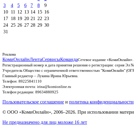
3
4
5
6
7
8
9
10
11
12
13
14
15
16
17
18
19
20
21
22
23
24
25
26
27
28
29
30
31
Реклама
КомиОнлайн
Лента
Сервисы
Команда
Сетевое издание «КомиОнлайн».
Регистрационный номер и дата принятия решения о регистрации: серия Эл №
Учредитель Общество с ограниченной ответственностью "КомиОнлайн" (ОГ
Главный редактор – Лукина Ирина Юрьевна.
Телефон: 89225841110
Электронная почта: irina@komionline.ru
Телефон редакции: 89634880925
Пользовательское соглашение
и
политика конфиденциальности
© ООО «КомиОнлайн», 2006–2026. При использовании материал
Не предназначено для лиц моложе 16 лет