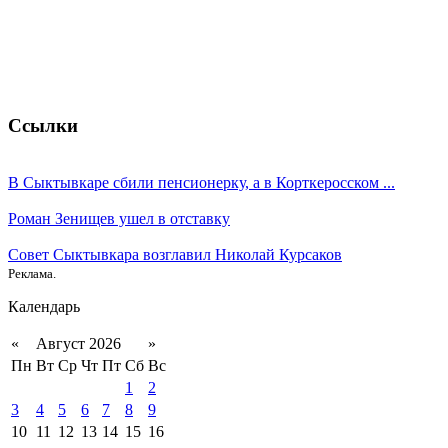
Ссылки
В Сыктывкаре сбили пенсионерку, а в Корткеросском ...
Роман Зенищев ушел в отставку
Совет Сыктывкара возглавил Николай Курсаков
Реклама.
Календарь
«
Август 2026
»
Пн
Вт
Ср
Чт
Пт
Сб
Вс
1
2
3
4
5
6
7
8
9
10
11
12
13
14
15
16