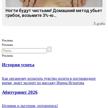
Ногти будут чистыми! Домашний метод убьет
грибок, возьмите 3%-ю…
Реклама.
Реклама.
Реклама.
История успеха
Как организму испытать чувство полета в постковидное
время, знает эксперт по массажу Ирина Игнатова
Абитуриент 2026
Целевик и льготник, поторопись!