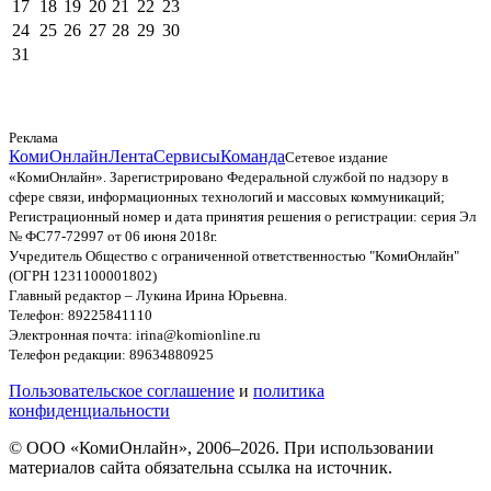
17
18
19
20
21
22
23
24
25
26
27
28
29
30
31
Реклама
КомиОнлайн
Лента
Сервисы
Команда
Сетевое издание
«КомиОнлайн». Зарегистрировано Федеральной службой по надзору в
сфере связи, информационных технологий и массовых коммуникаций;
Регистрационный номер и дата принятия решения о регистрации: серия Эл
№ ФС77-72997 от 06 июня 2018г.
Учредитель Общество с ограниченной ответственностью "КомиОнлайн"
(ОГРН 1231100001802)
Главный редактор – Лукина Ирина Юрьевна.
Телефон: 89225841110
Электронная почта: irina@komionline.ru
Телефон редакции: 89634880925
Пользовательское соглашение
и
политика
конфиденциальности
© ООО «КомиОнлайн», 2006–2026. При использовании
материалов сайта обязательна ссылка на источник.