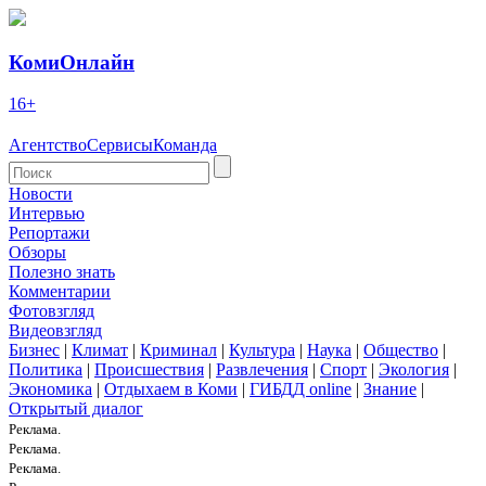
КомиОнлайн
16+
Агентство
Сервисы
Команда
Новости
Интервью
Репортажи
Обзоры
Полезно знать
Комментарии
Фотовзгляд
Видеовзгляд
Бизнес
|
Климат
|
Криминал
|
Культура
|
Наука
|
Общество
|
Политика
|
Происшествия
|
Развлечения
|
Спорт
|
Экология
|
Экономика
|
Отдыхаем в Коми
|
ГИБДД online
|
Знание
|
Открытый диалог
Реклама.
Реклама.
Реклама.