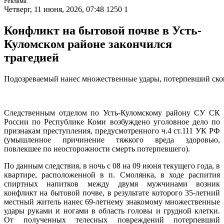
Реклама.
Четверг, 11 июня, 2026, 07:48
1250
1
Конфликт на бытовой почве в Усть-
Куломском районе закончился
трагедией
Подозреваемый
нанес
множественные
удары,
потерпевший
ско
Следственным отделом по Усть-Куломскому району СУ СК
России по Республике Коми возбуждено уголовное дело по
признакам преступления, предусмотренного ч.4 ст.111 УК РФ
(умышленное причинение тяжкого вреда здоровью,
повлекшее по неосторожности смерть потерпевшего).
По данным следствия, в ночь с 08 на 09 июня текущего года, в
квартире, расположенной в п. Смолянка, в ходе распития
спиртных напитков между двумя мужчинами возник
конфликт на бытовой почве, в результате которого 35-летний
местный житель нанес 69-летнему знакомому множественные
удары руками и ногами в область головы и грудной клетки.
От полученных телесных повреждений потерпевший