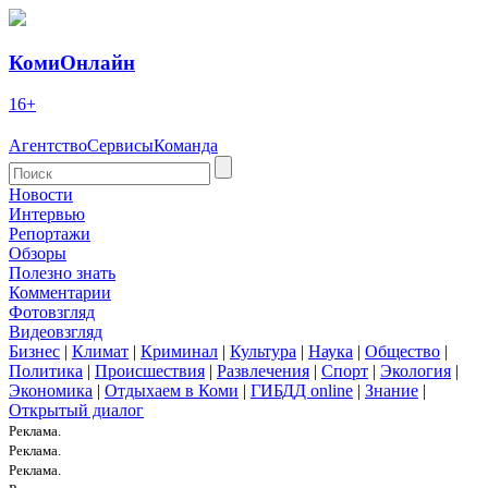
КомиОнлайн
16+
Агентство
Сервисы
Команда
Новости
Интервью
Репортажи
Обзоры
Полезно знать
Комментарии
Фотовзгляд
Видеовзгляд
Бизнес
|
Климат
|
Криминал
|
Культура
|
Наука
|
Общество
|
Политика
|
Происшествия
|
Развлечения
|
Спорт
|
Экология
|
Экономика
|
Отдыхаем в Коми
|
ГИБДД online
|
Знание
|
Открытый диалог
Реклама.
Реклама.
Реклама.