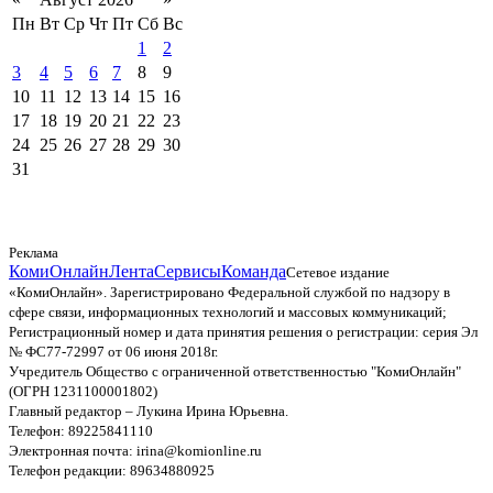
Пн
Вт
Ср
Чт
Пт
Сб
Вс
1
2
3
4
5
6
7
8
9
10
11
12
13
14
15
16
17
18
19
20
21
22
23
24
25
26
27
28
29
30
31
Реклама
КомиОнлайн
Лента
Сервисы
Команда
Сетевое издание
«КомиОнлайн». Зарегистрировано Федеральной службой по надзору в
сфере связи, информационных технологий и массовых коммуникаций;
Регистрационный номер и дата принятия решения о регистрации: серия Эл
№ ФС77-72997 от 06 июня 2018г.
Учредитель Общество с ограниченной ответственностью "КомиОнлайн"
(ОГРН 1231100001802)
Главный редактор – Лукина Ирина Юрьевна.
Телефон: 89225841110
Электронная почта: irina@komionline.ru
Телефон редакции: 89634880925