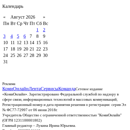
Календарь
«
Август 2026
»
Пн
Вт
Ср
Чт
Пт
Сб
Вс
1
2
3
4
5
6
7
8
9
10
11
12
13
14
15
16
17
18
19
20
21
22
23
24
25
26
27
28
29
30
31
Реклама
КомиОнлайн
Лента
Сервисы
Команда
Сетевое издание
«КомиОнлайн». Зарегистрировано Федеральной службой по надзору в
сфере связи, информационных технологий и массовых коммуникаций;
Регистрационный номер и дата принятия решения о регистрации: серия Эл
№ ФС77-72997 от 06 июня 2018г.
Учредитель Общество с ограниченной ответственностью "КомиОнлайн"
(ОГРН 1231100001802)
Главный редактор – Лукина Ирина Юрьевна.