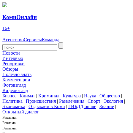
КомиОнлайн
16+
Агентство
Сервисы
Команда
Новости
Интервью
Репортажи
Обзоры
Полезно знать
Комментарии
Фотовзгляд
Видеовзгляд
Бизнес
|
Климат
|
Криминал
|
Культура
|
Наука
|
Общество
|
Политика
|
Происшествия
|
Развлечения
|
Спорт
|
Экология
|
Экономика
|
Отдыхаем в Коми
|
ГИБДД online
|
Знание
|
Открытый диалог
Реклама.
Реклама.
Реклама.