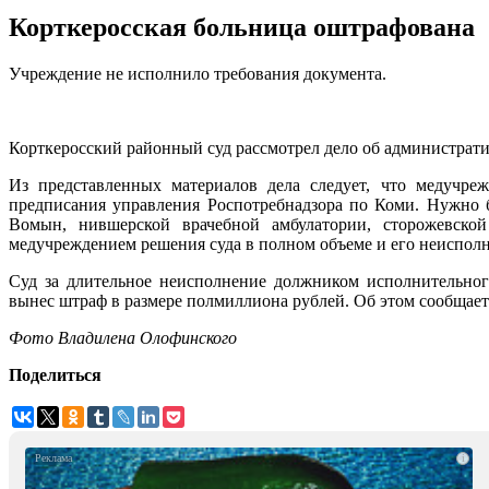
Корткеросская больница оштрафована
Учреждение не исполнило требования документа.
Корткеросский районный суд рассмотрел дело об администра
Из представленных материалов дела следует, что медучре
предписания управления Роспотребнадзора по Коми. Нужно 
Вомын, нившерской врачебной амбулатории, сторожевско
медучреждением решения суда в полном объеме и его неиспол
Суд за длительное неисполнение должником исполнительного
вынес штраф в размере полмиллиона рублей. Об этом сообщает
Фото Владилена Олофинского
Поделиться
i