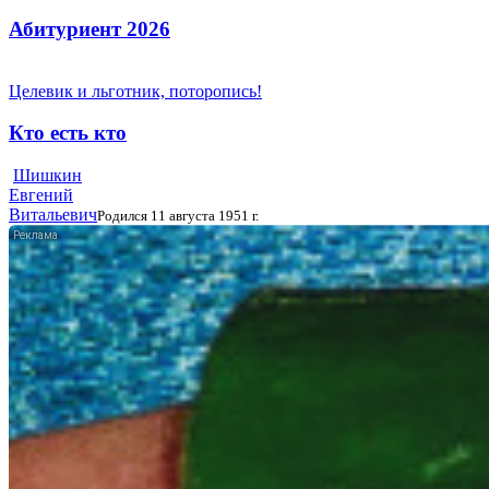
Абитуриент 2026
Целевик и льготник, поторопись!
Кто есть кто
Шишкин
Евгений
Витальевич
Родился 11 августа 1951 г.