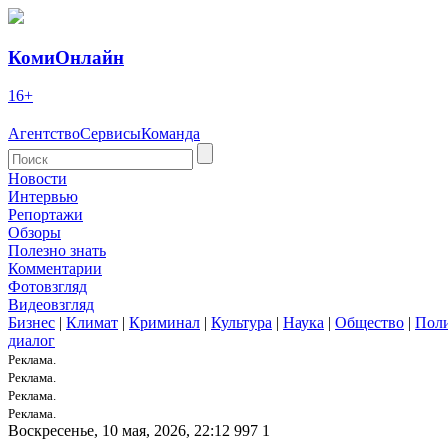
КомиОнлайн
16+
Агентство
Сервисы
Команда
Новости
Интервью
Репортажи
Обзоры
Полезно знать
Комментарии
Фотовзгляд
Видеовзгляд
Бизнес
|
Климат
|
Криминал
|
Культура
|
Наука
|
Общество
|
Пол
диалог
Реклама.
Реклама.
Реклама.
Реклама.
Воскресенье, 10 мая, 2026, 22:12
997
1