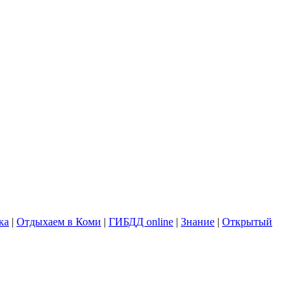
ка
|
Отдыхаем в Коми
|
ГИБДД online
|
Знание
|
Открытый