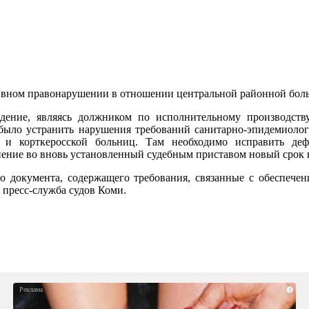
тивном правонарушении в отношении центральной районной бол
ждение, являясь должником по исполнительному производств
было устранить нарушения требований санитарно-эпидемиологи
й и корткеросской больниц. Там необходимо исправить де
нение во вновь установленный судебным приставом новый срок 
 документа, содержащего требования, связанные с обеспечен
 пресс-служба судов Коми.
i