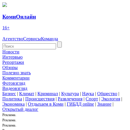
КомиОнлайн
16+
Агентство
Сервисы
Команда
Новости
Интервью
Репортажи
Обзоры
Полезно знать
Комментарии
Фотовзгляд
Видеовзгляд
Бизнес
|
Климат
|
Криминал
|
Культура
|
Наука
|
Общество
|
Политика
|
Происшествия
|
Развлечения
|
Спорт
|
Экология
|
Экономика
|
Отдыхаем в Коми
|
ГИБДД online
|
Знание
|
Открытый диалог
Реклама.
Реклама.
Реклама.