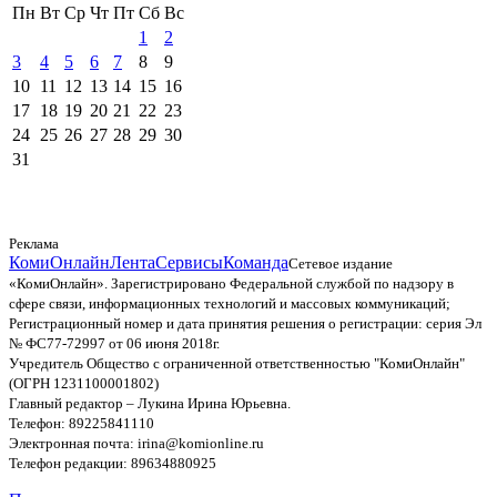
Пн
Вт
Ср
Чт
Пт
Сб
Вс
1
2
3
4
5
6
7
8
9
10
11
12
13
14
15
16
17
18
19
20
21
22
23
24
25
26
27
28
29
30
31
Реклама
КомиОнлайн
Лента
Сервисы
Команда
Сетевое издание
«КомиОнлайн». Зарегистрировано Федеральной службой по надзору в
сфере связи, информационных технологий и массовых коммуникаций;
Регистрационный номер и дата принятия решения о регистрации: серия Эл
№ ФС77-72997 от 06 июня 2018г.
Учредитель Общество с ограниченной ответственностью "КомиОнлайн"
(ОГРН 1231100001802)
Главный редактор – Лукина Ирина Юрьевна.
Телефон: 89225841110
Электронная почта: irina@komionline.ru
Телефон редакции: 89634880925