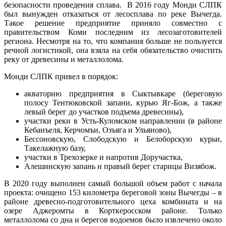
безопасности проведения сплава. В 2016 году Монди СЛПК
был вынужден отказаться от лесосплава по реке Вычегда.
Такое решение предприятие приняло совместно с
правительством Коми последним из лесозаготовителей
региона. Несмотря на то, что компания больше не пользуется
речной логистикой, она взяла на себя обязательство очистить
реку от древесины и металлолома.
Монди СЛПК привел в порядок:
акваторию предприятия в Сыктывкаре (береговую
полосу Тентюковской запани, курью Яг-Бож, а также
левый берег до участков подъема древесины),
участки реки в Усть-Куломском направлении (в районе
Кебанъеля, Керчомъи, Озъяга и Ульяново),
Бессоновскую, Слободскую и Белоборскую курьи,
Такелажную базу,
участки в Трехозерке и напротив Доручастка,
Алешинскую запань и правый берег старицы Визябож.
В 2020 году выполнен самый большой объем работ с начала
проекта: очищено 153 километра береговой зоны Вычегды – в
районе древесно-подготовительного цеха комбината и на
озере Аджеромты в Корткеросском районе. Только
металлолома со дна и берегов водоемов было извлечено около