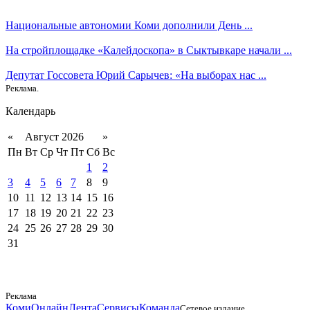
Национальные автономии Коми дополнили День ...
На стройплощадке «Калейдоскопа» в Сыктывкаре начали ...
Депутат Госсовета Юрий Сарычев: «На выборах нас ...
Реклама.
Календарь
«
Август 2026
»
Пн
Вт
Ср
Чт
Пт
Сб
Вс
1
2
3
4
5
6
7
8
9
10
11
12
13
14
15
16
17
18
19
20
21
22
23
24
25
26
27
28
29
30
31
Реклама
КомиОнлайн
Лента
Сервисы
Команда
Сетевое издание