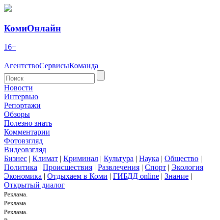
КомиОнлайн
16+
Агентство
Сервисы
Команда
Новости
Интервью
Репортажи
Обзоры
Полезно знать
Комментарии
Фотовзгляд
Видеовзгляд
Бизнес
|
Климат
|
Криминал
|
Культура
|
Наука
|
Общество
|
Политика
|
Происшествия
|
Развлечения
|
Спорт
|
Экология
|
Экономика
|
Отдыхаем в Коми
|
ГИБДД online
|
Знание
|
Открытый диалог
Реклама.
Реклама.
Реклама.