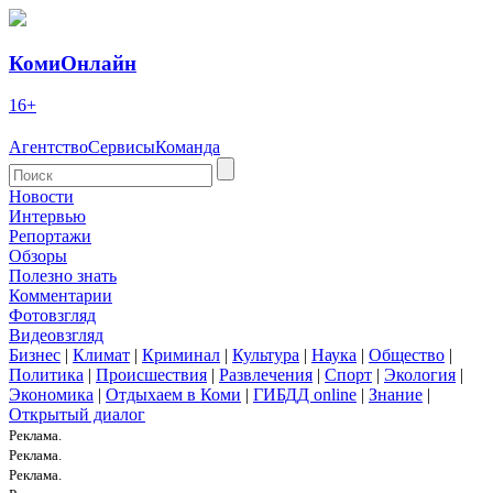
КомиОнлайн
16+
Агентство
Сервисы
Команда
Новости
Интервью
Репортажи
Обзоры
Полезно знать
Комментарии
Фотовзгляд
Видеовзгляд
Бизнес
|
Климат
|
Криминал
|
Культура
|
Наука
|
Общество
|
Политика
|
Происшествия
|
Развлечения
|
Спорт
|
Экология
|
Экономика
|
Отдыхаем в Коми
|
ГИБДД online
|
Знание
|
Открытый диалог
Реклама.
Реклама.
Реклама.