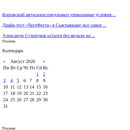
Кировский автосалон предложил уникальные условия ...
Драйв-тест «ЧестФеста» в Сыктывкаре: все самое ...
Александр Сухоруков остался без медали на ...
Реклама.
Календарь
«
Август 2026
»
Пн
Вт
Ср
Чт
Пт
Сб
Вс
1
2
3
4
5
6
7
8
9
10
11
12
13
14
15
16
17
18
19
20
21
22
23
24
25
26
27
28
29
30
31
Реклама