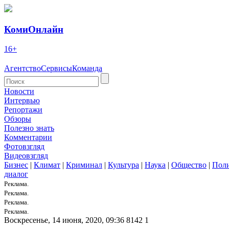
КомиОнлайн
16+
Агентство
Сервисы
Команда
Новости
Интервью
Репортажи
Обзоры
Полезно знать
Комментарии
Фотовзгляд
Видеовзгляд
Бизнес
|
Климат
|
Криминал
|
Культура
|
Наука
|
Общество
|
Пол
диалог
Реклама.
Реклама.
Реклама.
Реклама.
Воскресенье, 14 июня, 2020, 09:36
8142
1