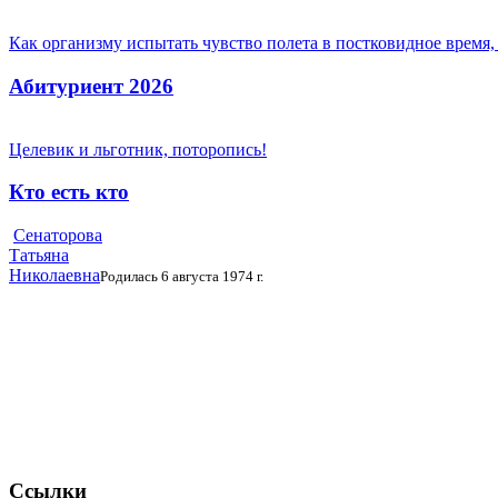
Как организму испытать чувство полета в постковидное время,
Абитуриент 2026
Целевик и льготник, поторопись!
Кто есть кто
Сенаторова
Татьяна
Николаевна
Родилась 6 августа 1974 г.
Ссылки