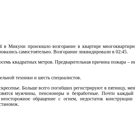
4 в Микуни произошло возгорание в квартире многоквартир
ровались самостоятельно. Возгорание ликвидировали в 02:45.
восемь квадратных метров. Предварительная причина пожара – н
ельной техники и шесть специалистов.
кресенье. Больше всего погибших регистрируют в пятницу, мень
овятся мужчины, пенсионеры и безработные. Почти каждый
неосторожное обращение с огнем, недостаток конструкции 
становок.