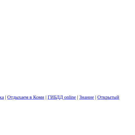
ка
|
Отдыхаем в Коми
|
ГИБДД online
|
Знание
|
Открытый