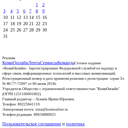
1
2
3
4
5
6
7
8
9
10
11
12
13
14
15
16
17
18
19
20
21
22
23
24
25
26
27
28
29
30
31
Реклама
КомиОнлайн
Лента
Сервисы
Команда
Сетевое издание
«КомиОнлайн». Зарегистрировано Федеральной службой по надзору в
сфере связи, информационных технологий и массовых коммуникаций;
Регистрационный номер и дата принятия решения о регистрации: серия Эл
№ ФС77-72997 от 06 июня 2018г.
Учредитель Общество с ограниченной ответственностью "КомиОнлайн"
(ОГРН 1231100001802)
Главный редактор – Лукина Ирина Юрьевна.
Телефон: 89225841110
Электронная почта: irina@komionline.ru
Телефон редакции: 89634880925
Пользовательское соглашение
и
политика