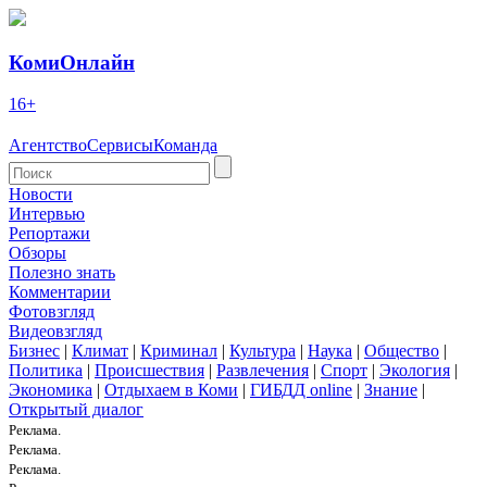
КомиОнлайн
16+
Агентство
Сервисы
Команда
Новости
Интервью
Репортажи
Обзоры
Полезно знать
Комментарии
Фотовзгляд
Видеовзгляд
Бизнес
|
Климат
|
Криминал
|
Культура
|
Наука
|
Общество
|
Политика
|
Происшествия
|
Развлечения
|
Спорт
|
Экология
|
Экономика
|
Отдыхаем в Коми
|
ГИБДД online
|
Знание
|
Открытый диалог
Реклама.
Реклама.
Реклама.