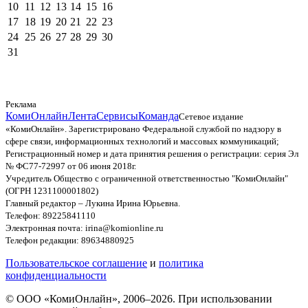
10
11
12
13
14
15
16
17
18
19
20
21
22
23
24
25
26
27
28
29
30
31
Реклама
КомиОнлайн
Лента
Сервисы
Команда
Сетевое издание
«КомиОнлайн». Зарегистрировано Федеральной службой по надзору в
сфере связи, информационных технологий и массовых коммуникаций;
Регистрационный номер и дата принятия решения о регистрации: серия Эл
№ ФС77-72997 от 06 июня 2018г.
Учредитель Общество с ограниченной ответственностью "КомиОнлайн"
(ОГРН 1231100001802)
Главный редактор – Лукина Ирина Юрьевна.
Телефон: 89225841110
Электронная почта: irina@komionline.ru
Телефон редакции: 89634880925
Пользовательское соглашение
и
политика
конфиденциальности
© ООО «КомиОнлайн», 2006–2026. При использовании