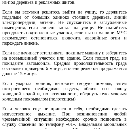
из-под деревьев и рекламных щитов.
Если вы все-таки решитесь выйти на улицу, то держитесь
подальше от больших одиноко стоящих деревьев, линий
электропередачи, антенн. Не спускайтесь в заглубленные
помещения, если ливень застал на улице. Не пытайтесь
преодолеть подтопленные участки, если вы на машине. МЧС
рекомендует остановиться, включить аварийные огни и
переждать ливень.
Если вас начинает затапливать, покиньте машину и заберитесь
на возвышенный участок или здание. Если пошел град, не
покидайте автомобиль. Средняя продолжительность града
составляет примерно 6 минут, и очень редко он продолжается
дольше 15 минут.
Если ударила молния, вызовите скорую помощь, затем
потерпевшего необходимо раздеть, облить его голову
холодной водой и, по возможности, обернуть тело мокрым
холодным покрывалом (полотенцем).
Если человек еще не пришел в себя, необходимо сделать
искусственное дыхание. При возникновении любой
чрезвычайной ситуации необходимо срочно позвонить в
службу спасения по телефону «01». Владельцам мобильных