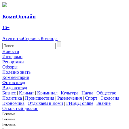
КомиОнлайн
16+
Агентство
Сервисы
Команда
Новости
Интервью
Репортажи
Обзоры
Полезно знать
Комментарии
Фотовзгляд
Видеовзгляд
Бизнес
|
Климат
|
Криминал
|
Культура
|
Наука
|
Общество
|
Политика
|
Происшествия
|
Развлечения
|
Спорт
|
Экология
|
Экономика
|
Отдыхаем в Коми
|
ГИБДД online
|
Знание
|
Открытый диалог
Реклама.
Реклама.
Реклама.