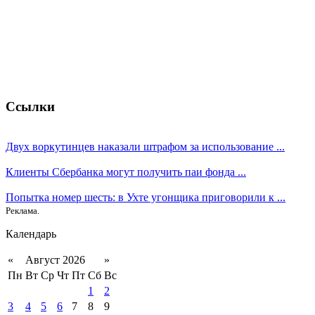
Ссылки
Двух воркутинцев наказали штрафом за использование ...
Клиенты Сбербанка могут получить паи фонда ...
Попытка номер шесть: в Ухте угонщика приговорили к ...
Реклама.
Календарь
«
Август 2026
»
Пн
Вт
Ср
Чт
Пт
Сб
Вс
1
2
3
4
5
6
7
8
9