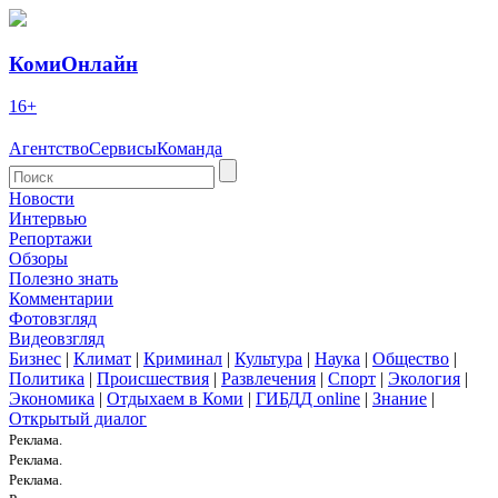
КомиОнлайн
16+
Агентство
Сервисы
Команда
Новости
Интервью
Репортажи
Обзоры
Полезно знать
Комментарии
Фотовзгляд
Видеовзгляд
Бизнес
|
Климат
|
Криминал
|
Культура
|
Наука
|
Общество
|
Политика
|
Происшествия
|
Развлечения
|
Спорт
|
Экология
|
Экономика
|
Отдыхаем в Коми
|
ГИБДД online
|
Знание
|
Открытый диалог
Реклама.
Реклама.
Реклама.