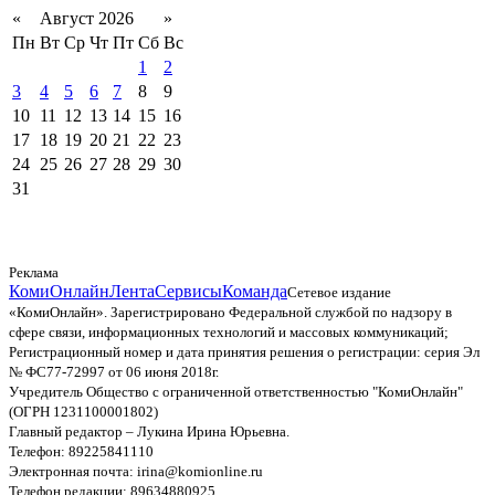
«
Август 2026
»
Пн
Вт
Ср
Чт
Пт
Сб
Вс
1
2
3
4
5
6
7
8
9
10
11
12
13
14
15
16
17
18
19
20
21
22
23
24
25
26
27
28
29
30
31
Реклама
КомиОнлайн
Лента
Сервисы
Команда
Сетевое издание
«КомиОнлайн». Зарегистрировано Федеральной службой по надзору в
сфере связи, информационных технологий и массовых коммуникаций;
Регистрационный номер и дата принятия решения о регистрации: серия Эл
№ ФС77-72997 от 06 июня 2018г.
Учредитель Общество с ограниченной ответственностью "КомиОнлайн"
(ОГРН 1231100001802)
Главный редактор – Лукина Ирина Юрьевна.
Телефон: 89225841110
Электронная почта: irina@komionline.ru
Телефон редакции: 89634880925