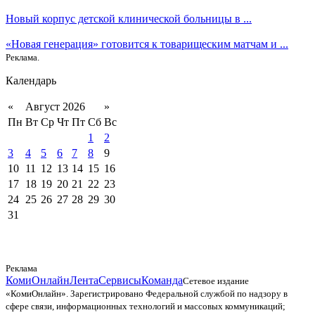
Новый корпус детской клинической больницы в ...
«Новая генерация» готовится к товарищеским матчам и ...
Реклама.
Календарь
«
Август 2026
»
Пн
Вт
Ср
Чт
Пт
Сб
Вс
1
2
3
4
5
6
7
8
9
10
11
12
13
14
15
16
17
18
19
20
21
22
23
24
25
26
27
28
29
30
31
Реклама
КомиОнлайн
Лента
Сервисы
Команда
Сетевое издание
«КомиОнлайн». Зарегистрировано Федеральной службой по надзору в
сфере связи, информационных технологий и массовых коммуникаций;