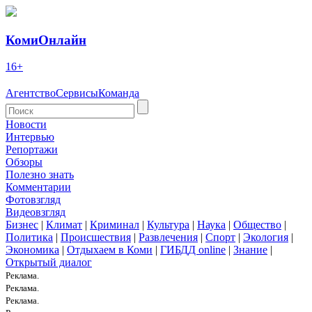
КомиОнлайн
16+
Агентство
Сервисы
Команда
Новости
Интервью
Репортажи
Обзоры
Полезно знать
Комментарии
Фотовзгляд
Видеовзгляд
Бизнес
|
Климат
|
Криминал
|
Культура
|
Наука
|
Общество
|
Политика
|
Происшествия
|
Развлечения
|
Спорт
|
Экология
|
Экономика
|
Отдыхаем в Коми
|
ГИБДД online
|
Знание
|
Открытый диалог
Реклама.
Реклама.
Реклама.