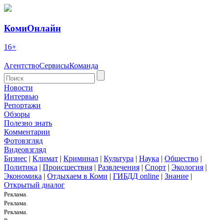
КомиОнлайн
16+
Агентство
Сервисы
Команда
Новости
Интервью
Репортажи
Обзоры
Полезно знать
Комментарии
Фотовзгляд
Видеовзгляд
Бизнес
|
Климат
|
Криминал
|
Культура
|
Наука
|
Общество
|
Политика
|
Происшествия
|
Развлечения
|
Спорт
|
Экология
|
Экономика
|
Отдыхаем в Коми
|
ГИБДД online
|
Знание
|
Открытый диалог
Реклама.
Реклама.
Реклама.