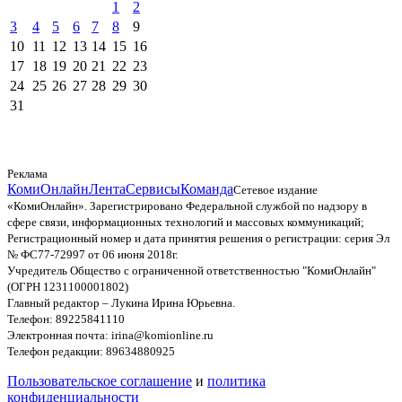
1
2
3
4
5
6
7
8
9
10
11
12
13
14
15
16
17
18
19
20
21
22
23
24
25
26
27
28
29
30
31
Реклама
КомиОнлайн
Лента
Сервисы
Команда
Сетевое издание
«КомиОнлайн». Зарегистрировано Федеральной службой по надзору в
сфере связи, информационных технологий и массовых коммуникаций;
Регистрационный номер и дата принятия решения о регистрации: серия Эл
№ ФС77-72997 от 06 июня 2018г.
Учредитель Общество с ограниченной ответственностью "КомиОнлайн"
(ОГРН 1231100001802)
Главный редактор – Лукина Ирина Юрьевна.
Телефон: 89225841110
Электронная почта: irina@komionline.ru
Телефон редакции: 89634880925
Пользовательское соглашение
и
политика
конфиденциальности