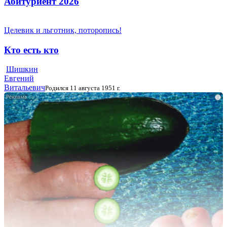
Абитуриент 2026
Целевик и льготник, поторопись!
Кто есть кто
Шишкин
Евгений
Витальевич
Родился 11 августа 1951 г.
i