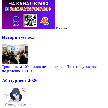
Реклама.
История успеха
Троечникам 100 баллов не светит, или Пять заблуждения о
подготовке к ЕГЭ
Абитуриент 2026