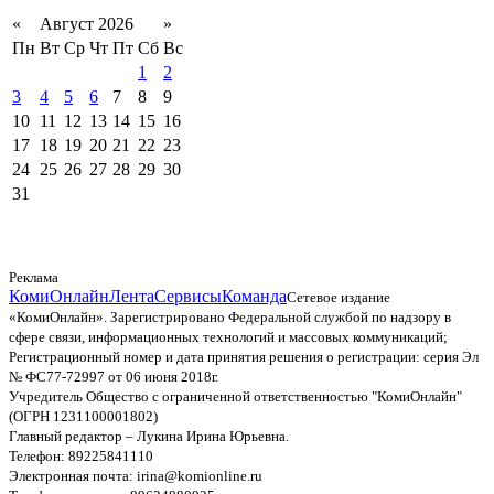
«
Август 2026
»
Пн
Вт
Ср
Чт
Пт
Сб
Вс
1
2
3
4
5
6
7
8
9
10
11
12
13
14
15
16
17
18
19
20
21
22
23
24
25
26
27
28
29
30
31
Реклама
КомиОнлайн
Лента
Сервисы
Команда
Сетевое издание
«КомиОнлайн». Зарегистрировано Федеральной службой по надзору в
сфере связи, информационных технологий и массовых коммуникаций;
Регистрационный номер и дата принятия решения о регистрации: серия Эл
№ ФС77-72997 от 06 июня 2018г.
Учредитель Общество с ограниченной ответственностью "КомиОнлайн"
(ОГРН 1231100001802)
Главный редактор – Лукина Ирина Юрьевна.
Телефон: 89225841110
Электронная почта: irina@komionline.ru