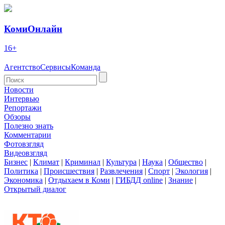
КомиОнлайн
16+
Агентство
Сервисы
Команда
Новости
Интервью
Репортажи
Обзоры
Полезно знать
Комментарии
Фотовзгляд
Видеовзгляд
Бизнес
|
Климат
|
Криминал
|
Культура
|
Наука
|
Общество
|
Политика
|
Происшествия
|
Развлечения
|
Спорт
|
Экология
|
Экономика
|
Отдыхаем в Коми
|
ГИБДД online
|
Знание
|
Открытый диалог