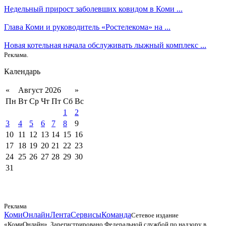
Недельный прирост заболевших ковидом в Коми ...
Глава Коми и руководитель «Ростелекома» на ...
Новая котельная начала обслуживать лыжный комплекс ...
Реклама.
Календарь
«
Август 2026
»
Пн
Вт
Ср
Чт
Пт
Сб
Вс
1
2
3
4
5
6
7
8
9
10
11
12
13
14
15
16
17
18
19
20
21
22
23
24
25
26
27
28
29
30
31
Реклама
КомиОнлайн
Лента
Сервисы
Команда
Сетевое издание
«КомиОнлайн». Зарегистрировано Федеральной службой по надзору в