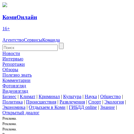
КомиОнлайн
16+
Агентство
Сервисы
Команда
Новости
Интервью
Репортажи
Обзоры
Полезно знать
Комментарии
Фотовзгляд
Видеовзгляд
Бизнес
|
Климат
|
Криминал
|
Культура
|
Наука
|
Общество
|
Политика
|
Происшествия
|
Развлечения
|
Спорт
|
Экология
|
Экономика
|
Отдыхаем в Коми
|
ГИБДД online
|
Знание
|
Открытый диалог
Реклама.
Реклама.
Реклама.