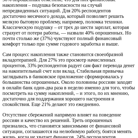
накопления – подушка безопасности на случай
непредвиденных ситуаций. Для 20% респондентов
достаточно месячного дохода, который позволяет решить
мелкую бытовую проблему, например, поломка техники.
Классическую подушку – от трех до шести зарплат, которая
страхует от потери работы, — назвали 40% опрошенных. Но
почти столько же (37%) чувствуют полный финансовый
комфорт только при сумме годового заработка и выше.
Сам процесс накопления также становится своеобразной
вкладотерапией. Для 27% это просмотр начисленных
процентов, 33% респондентов радует сам факт перевода денег
на накопительный счет или вклад. Стабильная привычка
заглядывать в банковское приложение сформировалась у
большинства опрошенных. Около половины россиян заходят
в онлайн банк один-два раза в неделю именно для того, чтобы
посмотреть на сумму накоплений, – и этого, по их мнению,
достаточно для поддержания хорошего настроения и
спокойствия. Еще 21% делают это ежедневно.
Отсутствие сбережений напрямую влияет на поведение
россиян и качество их решений. Треть опрошенных
признались, что становятся зависимыми от финансовой
ситуации, соглашаются на нелюбимую работу, боятся менять
жизнь, когда не хватает финансов. 24% респондентов