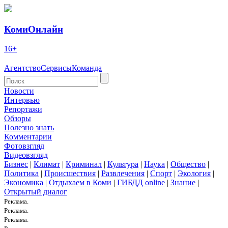
КомиОнлайн
16+
Агентство
Сервисы
Команда
Новости
Интервью
Репортажи
Обзоры
Полезно знать
Комментарии
Фотовзгляд
Видеовзгляд
Бизнес
|
Климат
|
Криминал
|
Культура
|
Наука
|
Общество
|
Политика
|
Происшествия
|
Развлечения
|
Спорт
|
Экология
|
Экономика
|
Отдыхаем в Коми
|
ГИБДД online
|
Знание
|
Открытый диалог
Реклама.
Реклама.
Реклама.