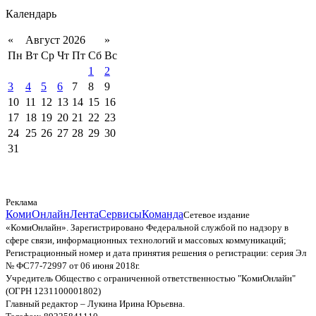
Календарь
«
Август 2026
»
Пн
Вт
Ср
Чт
Пт
Сб
Вс
1
2
3
4
5
6
7
8
9
10
11
12
13
14
15
16
17
18
19
20
21
22
23
24
25
26
27
28
29
30
31
Реклама
КомиОнлайн
Лента
Сервисы
Команда
Сетевое издание
«КомиОнлайн». Зарегистрировано Федеральной службой по надзору в
сфере связи, информационных технологий и массовых коммуникаций;
Регистрационный номер и дата принятия решения о регистрации: серия Эл
№ ФС77-72997 от 06 июня 2018г.
Учредитель Общество с ограниченной ответственностью "КомиОнлайн"
(ОГРН 1231100001802)
Главный редактор – Лукина Ирина Юрьевна.