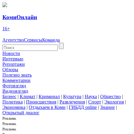
КомиОнлайн
16+
Агентство
Сервисы
Команда
Новости
Интервью
Репортажи
Обзоры
Полезно знать
Комментарии
Фотовзгляд
Видеовзгляд
Бизнес
|
Климат
|
Криминал
|
Культура
|
Наука
|
Общество
|
Политика
|
Происшествия
|
Развлечения
|
Спорт
|
Экология
|
Экономика
|
Отдыхаем в Коми
|
ГИБДД online
|
Знание
|
Открытый диалог
Реклама.
Реклама.
Реклама.