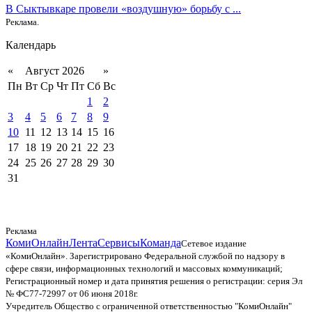
В Сыктывкаре провели «воздушную» борьбу с ...
Реклама.
Календарь
«
Август 2026
»
Пн
Вт
Ср
Чт
Пт
Сб
Вс
1
2
3
4
5
6
7
8
9
10
11
12
13
14
15
16
17
18
19
20
21
22
23
24
25
26
27
28
29
30
31
Реклама
КомиОнлайн
Лента
Сервисы
Команда
Сетевое издание
«КомиОнлайн». Зарегистрировано Федеральной службой по надзору в
сфере связи, информационных технологий и массовых коммуникаций;
Регистрационный номер и дата принятия решения о регистрации: серия Эл
№ ФС77-72997 от 06 июня 2018г.
Учредитель Общество с ограниченной ответственностью "КомиОнлайн"