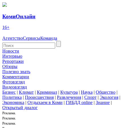
КомиОнлайн
16+
Агентство
Сервисы
Команда
Новости
Интервью
Репортажи
Обзоры
Полезно знать
Комментарии
Фотовзгляд
Видеовзгляд
Бизнес
|
Климат
|
Криминал
|
Культура
|
Наука
|
Общество
|
Политика
|
Происшествия
|
Развлечения
|
Спорт
|
Экология
|
Экономика
|
Отдыхаем в Коми
|
ГИБДД online
|
Знание
|
Открытый диалог
Реклама.
Реклама.
Реклама.