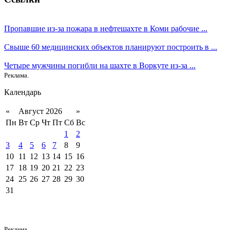
Пропавшие из-за пожара в нефтешахте в Коми рабочие ...
Свыше 60 медицинских объектов планируют построить в ...
Четыре мужчины погибли на шахте в Воркуте из-за ...
Реклама.
Календарь
«
Август 2026
»
Пн
Вт
Ср
Чт
Пт
Сб
Вс
1
2
3
4
5
6
7
8
9
10
11
12
13
14
15
16
17
18
19
20
21
22
23
24
25
26
27
28
29
30
31
Реклама