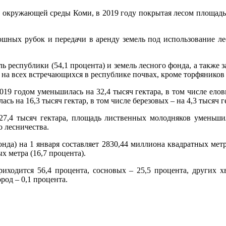
 окружающей среды Коми, в 2019 году покрытая лесом площадь 
шных рубок и передачи в аренду земель под использование лес
республики (54,1 процента) и земель лесного фонда, а также 
 на всех встречающихся в республике почвах, кроме торфяников
9 годом уменьшилась на 32,4 тысяч гектара, в том числе елов
ь на 16,3 тысяч гектар, в том числе березовых – на 4,3 тысяч ге
,4 тысяч гектара, площадь лиственных молодняков уменьшилас
о лесничества.
нда) на 1 января составляет 2830,44 миллиона квадратных мет
х метра (16,7 процента).
иходится 56,4 процента, сосновых – 25,5 процента, других х
род – 0,1 процента.