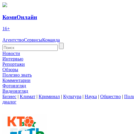
КомиОнлайн
16+
Агентство
Сервисы
Команда
Новости
Интервью
Репортажи
Обзоры
Полезно знать
Комментарии
Фотовзгляд
Видеовзгляд
Бизнес
|
Климат
|
Криминал
|
Культура
|
Наука
|
Общество
|
Пол
диалог