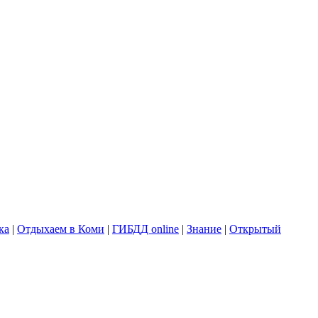
ка
|
Отдыхаем в Коми
|
ГИБДД online
|
Знание
|
Открытый