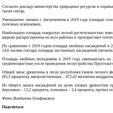
Согласно докладу министерства природных ресурсов и охраны
тысяч гектар.
Уменьшение связано с увеличением в 2019 года площади спло
полезных ископаемых.
Наибольшую площадь покрытых лесной растительностью земель 
широко распространены во всех районах и произрастают почти
По сравнению с 2018 годом площадь хвойных насаждений в 201
14,6 тысячи гектара; площадь лиственных насаждений увеличилас
Площадь хвойных молодняков в 2019 году уменьшилась на 27
средневозрастные после проведения лесоустройства Пруптског
Общий запас древесины в лесах республики (земли лесного фо
(83,3 процента), мягколиственных – 472,43 миллиона квадратны
Из общего запаса насаждений на долю еловых древостоев пр
березовых – 13,2 процента, осиновых – 3,4 процента, прочих по
Фото Владилена Олофинского
Поделиться