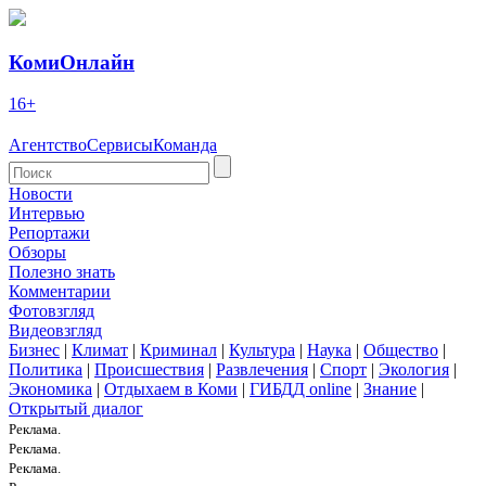
КомиОнлайн
16+
Агентство
Сервисы
Команда
Новости
Интервью
Репортажи
Обзоры
Полезно знать
Комментарии
Фотовзгляд
Видеовзгляд
Бизнес
|
Климат
|
Криминал
|
Культура
|
Наука
|
Общество
|
Политика
|
Происшествия
|
Развлечения
|
Спорт
|
Экология
|
Экономика
|
Отдыхаем в Коми
|
ГИБДД online
|
Знание
|
Открытый диалог
Реклама.
Реклама.
Реклама.