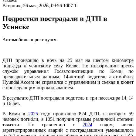
Реклама.
Вторник, 26 мая, 2026, 09:56
1007
1
Подростки пострадали в ДТП в
Усинске
Автомобиль опрокинулся.
ДТП произошло в ночь на 25 мая на шестом километре
подъезда к усинскому селу Колве. По информации пресс-
службы управления Госавтоинспекции по Коми, по
предварительным данным, 14-летний водитель автомобиля
Hyundai Accent не справился с управлением и съехал в кювет
с последующим опрокидыванием.
В результате ДТП пострадали водитель и три пассажира 14, 14
и 16 лет.
В Коми в
2025
году произошло 824 ДТП, в которых 59
человек погибли, а 1051 получил травмы различной степени
тяжести. По сравнению с
2024
годом, число
зарегистрированных аварий с пострадавшими уменьшилось
на 3,7 процента, а число погибших в них сократилось на 3,3