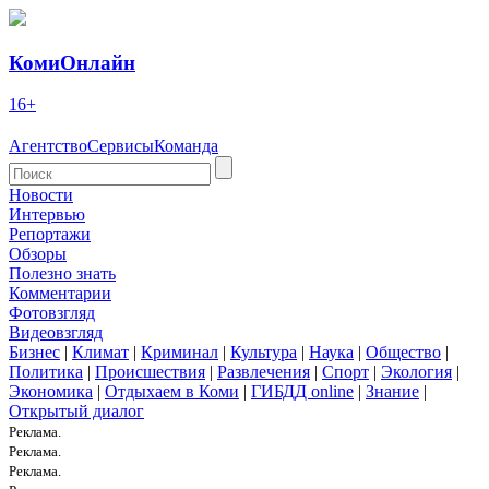
КомиОнлайн
16+
Агентство
Сервисы
Команда
Новости
Интервью
Репортажи
Обзоры
Полезно знать
Комментарии
Фотовзгляд
Видеовзгляд
Бизнес
|
Климат
|
Криминал
|
Культура
|
Наука
|
Общество
|
Политика
|
Происшествия
|
Развлечения
|
Спорт
|
Экология
|
Экономика
|
Отдыхаем в Коми
|
ГИБДД online
|
Знание
|
Открытый диалог
Реклама.
Реклама.
Реклама.