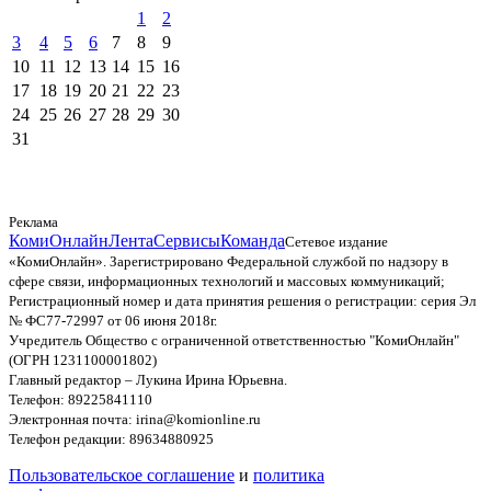
1
2
3
4
5
6
7
8
9
10
11
12
13
14
15
16
17
18
19
20
21
22
23
24
25
26
27
28
29
30
31
Реклама
КомиОнлайн
Лента
Сервисы
Команда
Сетевое издание
«КомиОнлайн». Зарегистрировано Федеральной службой по надзору в
сфере связи, информационных технологий и массовых коммуникаций;
Регистрационный номер и дата принятия решения о регистрации: серия Эл
№ ФС77-72997 от 06 июня 2018г.
Учредитель Общество с ограниченной ответственностью "КомиОнлайн"
(ОГРН 1231100001802)
Главный редактор – Лукина Ирина Юрьевна.
Телефон: 89225841110
Электронная почта: irina@komionline.ru
Телефон редакции: 89634880925
Пользовательское соглашение
и
политика