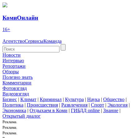
КомиОнлайн
16+
Агентство
Сервисы
Команда
Новости
Интервью
Репортажи
Обзоры
Полезно знать
Комментарии
Фотовзгляд
Видеовзгляд
Бизнес
|
Климат
|
Криминал
|
Культура
|
Наука
|
Общество
|
Политика
|
Происшествия
|
Развлечения
|
Спорт
|
Экология
|
Экономика
|
Отдыхаем в Коми
|
ГИБДД online
|
Знание
|
Открытый диалог
Реклама.
Реклама.
Реклама.