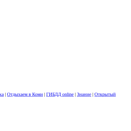
ка
|
Отдыхаем в Коми
|
ГИБДД online
|
Знание
|
Открытый