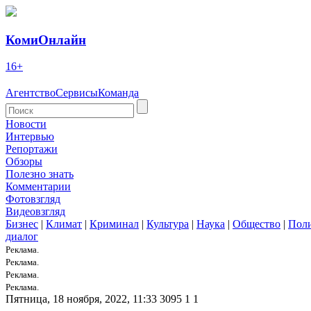
КомиОнлайн
16+
Агентство
Сервисы
Команда
Новости
Интервью
Репортажи
Обзоры
Полезно знать
Комментарии
Фотовзгляд
Видеовзгляд
Бизнес
|
Климат
|
Криминал
|
Культура
|
Наука
|
Общество
|
Пол
диалог
Реклама.
Реклама.
Реклама.
Реклама.
Пятница, 18 ноября, 2022, 11:33
3095
1
1