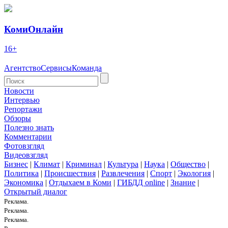
КомиОнлайн
16+
Агентство
Сервисы
Команда
Новости
Интервью
Репортажи
Обзоры
Полезно знать
Комментарии
Фотовзгляд
Видеовзгляд
Бизнес
|
Климат
|
Криминал
|
Культура
|
Наука
|
Общество
|
Политика
|
Происшествия
|
Развлечения
|
Спорт
|
Экология
|
Экономика
|
Отдыхаем в Коми
|
ГИБДД online
|
Знание
|
Открытый диалог
Реклама.
Реклама.
Реклама.