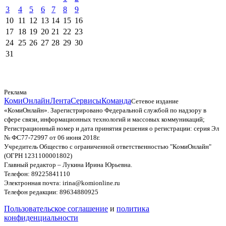
3
4
5
6
7
8
9
10
11
12
13
14
15
16
17
18
19
20
21
22
23
24
25
26
27
28
29
30
31
Реклама
КомиОнлайн
Лента
Сервисы
Команда
Сетевое издание
«КомиОнлайн». Зарегистрировано Федеральной службой по надзору в
сфере связи, информационных технологий и массовых коммуникаций;
Регистрационный номер и дата принятия решения о регистрации: серия Эл
№ ФС77-72997 от 06 июня 2018г.
Учредитель Общество с ограниченной ответственностью "КомиОнлайн"
(ОГРН 1231100001802)
Главный редактор – Лукина Ирина Юрьевна.
Телефон: 89225841110
Электронная почта: irina@komionline.ru
Телефон редакции: 89634880925
Пользовательское соглашение
и
политика
конфиденциальности