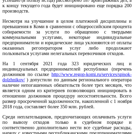
успешно (в пользу истца) рассмотрено 187 арбитражных дел, а
к концу текущего года будет инициировано еще порядка 200
производств.
Несмотря на улучшение в целом платежной дисциплины и
превышения в Коми в сравнении с общероссийским процента
собираемости за услуги по обращению с твердыми
коммунальными услугами, некоторые индивидуальные
предприниматели и юридические лица уклоняются от оплаты
оказанных регоператором услуг либо продолжают
пользоваться услугами нелегальных перевозчиков отходов.
На 1 сентября 2021 года 323 юридических лиц и
индивидуальных предпринимателей республики (перечень
должников по ссылке
http://www.regop-komi.ru/services/spisok-
dolzhnikov/
) допустили по данным регионального оператора
наличие непогашенных обязательств более трех месяцев, что
является одним из критериев позволяющих инициировать в
отношении должников процедуру несостоятельности. Всего
размер просроченной задолженности, накопленной с 1 ноября
2018 года, составляет более 350 млн. рублей.
Среди неплательщиков, предпочитающих оплачивать услуги
по вывозу отходов только в судебном порядке и
соответственно дополнительно нести все судебные расходы,
наряду с известными республиканскими предпринимателями