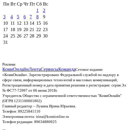
Пн
Вт
Ср
Чт
Пт
Сб
Вс
1
2
3
4
5
6
7
8
9
10
11
12
13
14
15
16
17
18
19
20
21
22
23
24
25
26
27
28
29
30
31
Реклама
КомиОнлайн
Лента
Сервисы
Команда
Сетевое издание
«КомиОнлайн». Зарегистрировано Федеральной службой по надзору в
сфере связи, информационных технологий и массовых коммуникаций;
Регистрационный номер и дата принятия решения о регистрации: серия Эл
№ ФС77-72997 от 06 июня 2018г.
Учредитель Общество с ограниченной ответственностью "КомиОнлайн"
(ОГРН 1231100001802)
Главный редактор – Лукина Ирина Юрьевна.
Телефон: 89225841110
Электронная почта: irina@komionline.ru
Телефон редакции: 89634880925