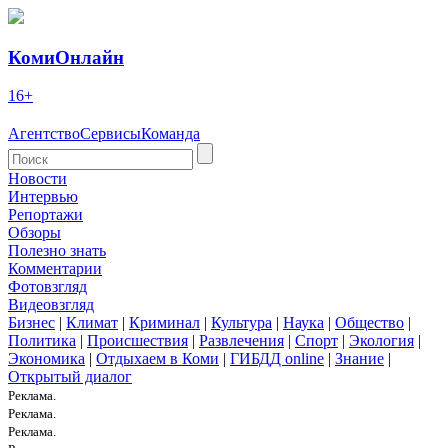
КомиОнлайн
16+
Агентство
Сервисы
Команда
Новости
Интервью
Репортажи
Обзоры
Полезно знать
Комментарии
Фотовзгляд
Видеовзгляд
Бизнес
|
Климат
|
Криминал
|
Культура
|
Наука
|
Общество
|
Политика
|
Происшествия
|
Развлечения
|
Спорт
|
Экология
|
Экономика
|
Отдыхаем в Коми
|
ГИБДД online
|
Знание
|
Открытый диалог
Реклама.
Реклама.
Реклама.