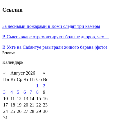
Ссылки
За лесными пожарами в Коми следят три камеры
В Сыктывкаре отремонтируют больше дворов, чем ...
В Ухте на Сабантуе разыграли живого барана (фото)
Реклама.
Календарь
«
Август 2026
»
Пн
Вт
Ср
Чт
Пт
Сб
Вс
1
2
3
4
5
6
7
8
9
10
11
12
13
14
15
16
17
18
19
20
21
22
23
24
25
26
27
28
29
30
31