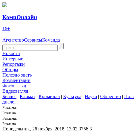
КомиОнлайн
16+
Агентство
Сервисы
Команда
Новости
Интервью
Репортажи
Обзоры
Полезно знать
Комментарии
Фотовзгляд
Видеовзгляд
Бизнес
|
Климат
|
Криминал
|
Культура
|
Наука
|
Общество
|
Пол
диалог
Реклама.
Реклама.
Реклама.
Реклама.
Понедельник, 26 ноября, 2018, 13:02
3756
3