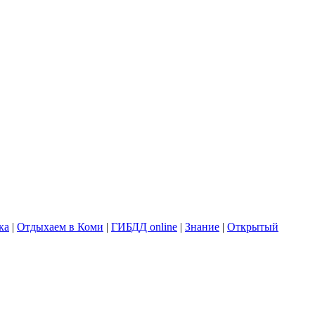
ка
|
Отдыхаем в Коми
|
ГИБДД online
|
Знание
|
Открытый