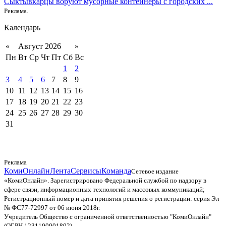
Сыктывкарцы воруют мусорные контейнеры с городских ...
Реклама.
Календарь
«
Август 2026
»
Пн
Вт
Ср
Чт
Пт
Сб
Вс
1
2
3
4
5
6
7
8
9
10
11
12
13
14
15
16
17
18
19
20
21
22
23
24
25
26
27
28
29
30
31
Реклама
КомиОнлайн
Лента
Сервисы
Команда
Сетевое издание
«КомиОнлайн». Зарегистрировано Федеральной службой по надзору в
сфере связи, информационных технологий и массовых коммуникаций;
Регистрационный номер и дата принятия решения о регистрации: серия Эл
№ ФС77-72997 от 06 июня 2018г.
Учредитель Общество с ограниченной ответственностью "КомиОнлайн"
(ОГРН 1231100001802)