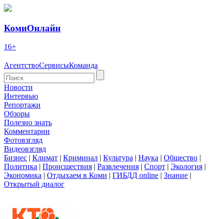
КомиОнлайн
16+
Агентство
Сервисы
Команда
Новости
Интервью
Репортажи
Обзоры
Полезно знать
Комментарии
Фотовзгляд
Видеовзгляд
Бизнес
|
Климат
|
Криминал
|
Культура
|
Наука
|
Общество
|
Политика
|
Происшествия
|
Развлечения
|
Спорт
|
Экология
|
Экономика
|
Отдыхаем в Коми
|
ГИБДД online
|
Знание
|
Открытый диалог