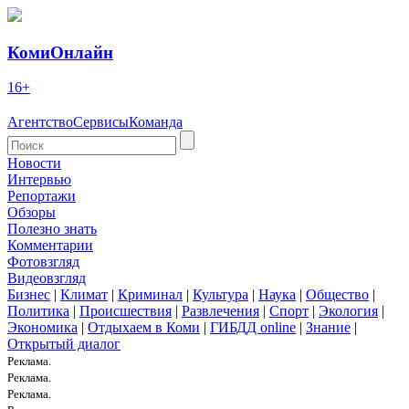
КомиОнлайн
16+
Агентство
Сервисы
Команда
Новости
Интервью
Репортажи
Обзоры
Полезно знать
Комментарии
Фотовзгляд
Видеовзгляд
Бизнес
|
Климат
|
Криминал
|
Культура
|
Наука
|
Общество
|
Политика
|
Происшествия
|
Развлечения
|
Спорт
|
Экология
|
Экономика
|
Отдыхаем в Коми
|
ГИБДД online
|
Знание
|
Открытый диалог
Реклама.
Реклама.
Реклама.