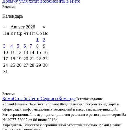
Добычу угля хотят возобновить в Инте
Реклама.
Календарь
«
Август 2026
»
Пн
Вт
Ср
Чт
Пт
Сб
Вс
1
2
3
4
5
6
7
8
9
10
11
12
13
14
15
16
17
18
19
20
21
22
23
24
25
26
27
28
29
30
31
Реклама
КомиОнлайн
Лента
Сервисы
Команда
Сетевое издание
«КомиОнлайн». Зарегистрировано Федеральной службой по надзору в
сфере связи, информационных технологий и массовых коммуникаций;
Регистрационный номер и дата принятия решения о регистрации: серия Эл
№ ФС77-72997 от 06 июня 2018г.
Учредитель Общество с ограниченной ответственностью "КомиОнлайн"