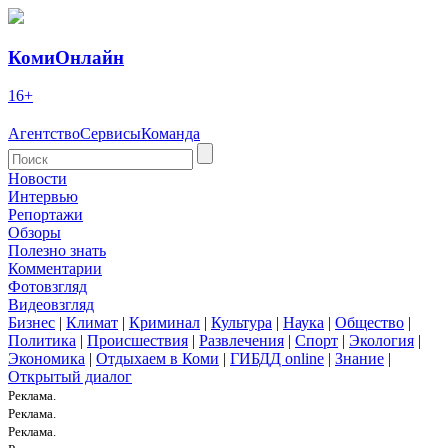
КомиОнлайн
16+
Агентство
Сервисы
Команда
Новости
Интервью
Репортажи
Обзоры
Полезно знать
Комментарии
Фотовзгляд
Видеовзгляд
Бизнес
|
Климат
|
Криминал
|
Культура
|
Наука
|
Общество
|
Политика
|
Происшествия
|
Развлечения
|
Спорт
|
Экология
|
Экономика
|
Отдыхаем в Коми
|
ГИБДД online
|
Знание
|
Открытый диалог
Реклама.
Реклама.
Реклама.