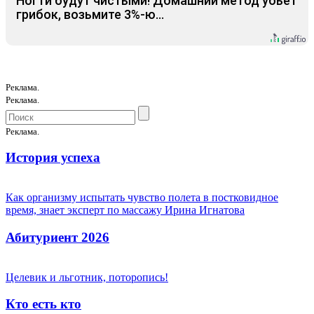
Ногти будут чистыми! Домашний метод убьет
грибок, возьмите 3%-ю…
Реклама.
Реклама.
Реклама.
История успеха
Как организму испытать чувство полета в постковидное
время, знает эксперт по массажу Ирина Игнатова
Абитуриент 2026
Целевик и льготник, поторопись!
Кто есть кто