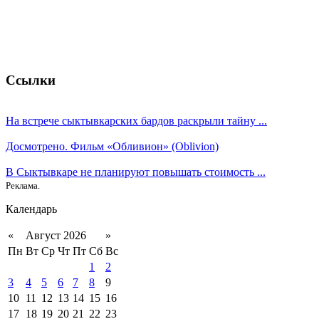
Ссылки
На встрече сыктывкарских бардов раскрыли тайну ...
Досмотрено. Фильм «Обливион» (Oblivion)
В Сыктывкаре не планируют повышать стоимость ...
Реклама.
Календарь
«
Август 2026
»
Пн
Вт
Ср
Чт
Пт
Сб
Вс
1
2
3
4
5
6
7
8
9
10
11
12
13
14
15
16
17
18
19
20
21
22
23