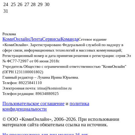
24
25
26
27
28
29
30
31
Реклама
КомиОнлайн
Лента
Сервисы
Команда
Сетевое издание
«КомиОнлайн». Зарегистрировано Федеральной службой по надзору в
сфере связи, информационных технологий и массовых коммуникаций;
Регистрационный номер и дата принятия решения о регистрации: серия Эл
№ ФС77-72997 от 06 июня 2018г.
Учредитель Общество с ограниченной ответственностью "КомиОнлайн"
(ОГРН 1231100001802)
Главный редактор – Лукина Ирина Юрьевна.
Телефон: 89225841110
Электронная почта: irina@komionline.ru
Телефон редакции: 89634880925
Пользовательское соглашение
и
политика
конфиденциальности
© ООО «КомиОнлайн», 2006–2026. При использовании
материалов сайта обязательна ссылка на источник.
Не предназначено для лиц моложе 16 лет