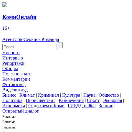
КомиОнлайн
16+
Агентство
Сервисы
Команда
Новости
Интервью
Репортажи
Обзоры
Полезно знать
Комментарии
Фотовзгляд
Видеовзгляд
Бизнес
|
Климат
|
Криминал
|
Культура
|
Наука
|
Общество
|
Политика
|
Происшествия
|
Развлечения
|
Спорт
|
Экология
|
Экономика
|
Отдыхаем в Коми
|
ГИБДД online
|
Знание
|
Открытый диалог
Реклама.
Реклама.
Реклама.