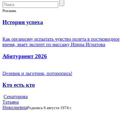
Реклама.
История успеха
Как организму испытать чувство полета в постковидное
время, знает эксперт по массажу Ирина Игнатова
Абитуриент 2026
Целевик и льготник, поторопись!
Кто есть кто
Сенаторова
Татьяна
Николаевна
Родилась 6 августа 1974 г.