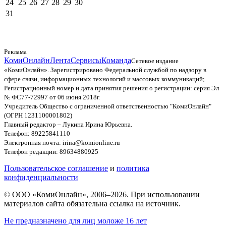
24
25
26
27
28
29
30
31
Реклама
КомиОнлайн
Лента
Сервисы
Команда
Сетевое издание
«КомиОнлайн». Зарегистрировано Федеральной службой по надзору в
сфере связи, информационных технологий и массовых коммуникаций;
Регистрационный номер и дата принятия решения о регистрации: серия Эл
№ ФС77-72997 от 06 июня 2018г.
Учредитель Общество с ограниченной ответственностью "КомиОнлайн"
(ОГРН 1231100001802)
Главный редактор – Лукина Ирина Юрьевна.
Телефон: 89225841110
Электронная почта: irina@komionline.ru
Телефон редакции: 89634880925
Пользовательское соглашение
и
политика
конфиденциальности
© ООО «КомиОнлайн», 2006–2026. При использовании
материалов сайта обязательна ссылка на источник.
Не предназначено для лиц моложе 16 лет