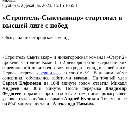
Реклама.
Суббота, 2 декабря, 2023, 15:15
1655
1
1
«Строитель-Сыктывкар» стартовал в
высшей лиге с побед
Обыграна нижегородская команда.
«Строитель-Сыктывкар» и нижегородская команда «Старт-2»
провели в столице Коми 1 и 2 декабря матчи всероссийских
соревнований по хоккею с мячом среди команд высшей лиги.
Первая встреча
завершилась
со счетом 5:1. В первом тайме
соперники обменялись забитыми мячами. На точный удар
Сергея Елфимова
на 10-й минуте голом ответил Михаил
Андреев на 38-й минуте. После перерыва
Владимир
Федосеев
поразил ворота гостей. Затем после розыгрышей
углового удара дубль оформил
Андрей Куликов
. Точку в игре
на 89-й минуте поставил
Александр Наумчук
.