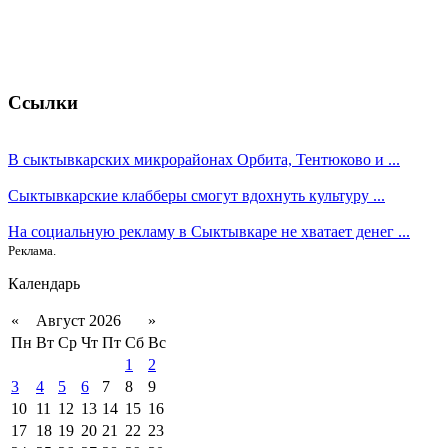
Ссылки
В сыктывкарских микрорайонах Орбита, Тентюково и ...
Сыктывкарские клабберы смогут вдохнуть культуру ...
На социальную рекламу в Сыктывкаре не хватает денег ...
Реклама.
Календарь
«
Август 2026
»
Пн
Вт
Ср
Чт
Пт
Сб
Вс
1
2
3
4
5
6
7
8
9
10
11
12
13
14
15
16
17
18
19
20
21
22
23