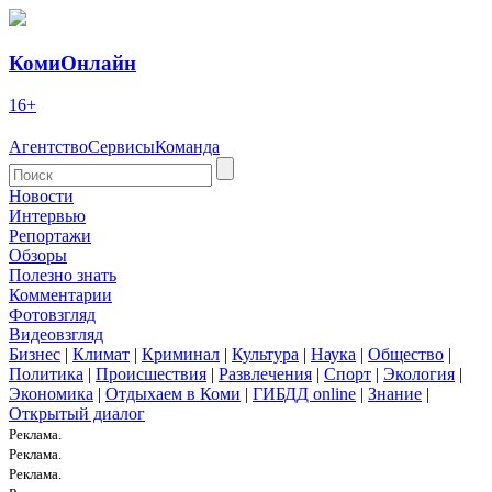
КомиОнлайн
16+
Агентство
Сервисы
Команда
Новости
Интервью
Репортажи
Обзоры
Полезно знать
Комментарии
Фотовзгляд
Видеовзгляд
Бизнес
|
Климат
|
Криминал
|
Культура
|
Наука
|
Общество
|
Политика
|
Происшествия
|
Развлечения
|
Спорт
|
Экология
|
Экономика
|
Отдыхаем в Коми
|
ГИБДД online
|
Знание
|
Открытый диалог
Реклама.
Реклама.
Реклама.