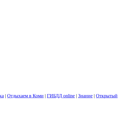
ка
|
Отдыхаем в Коми
|
ГИБДД online
|
Знание
|
Открытый