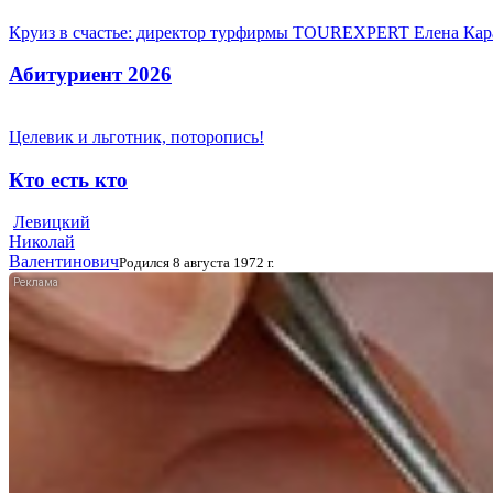
Круиз в счастье: директор турфирмы TOUREXPERT Елена Кара
Абитуриент 2026
Целевик и льготник, поторопись!
Кто есть кто
Левицкий
Николай
Валентинович
Родился 8 августа 1972 г.