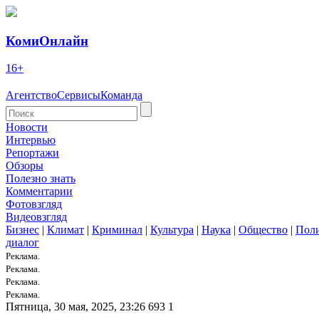
КомиОнлайн
16+
Агентство
Сервисы
Команда
Новости
Интервью
Репортажи
Обзоры
Полезно знать
Комментарии
Фотовзгляд
Видеовзгляд
Бизнес
|
Климат
|
Криминал
|
Культура
|
Наука
|
Общество
|
Пол
диалог
Реклама.
Реклама.
Реклама.
Реклама.
Пятница, 30 мая, 2025, 23:26
693
1