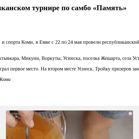
иканском турнире по самбо «Память»
 и спорта Коми, в Емве с 22 по 24 мая провели республиканский
ктывкара, Микуни, Воркуты, Усинска, поселка Жешарта, села Ус
рал первое место. На втором месте Усинск. Тройку призеров за
 Коми
i