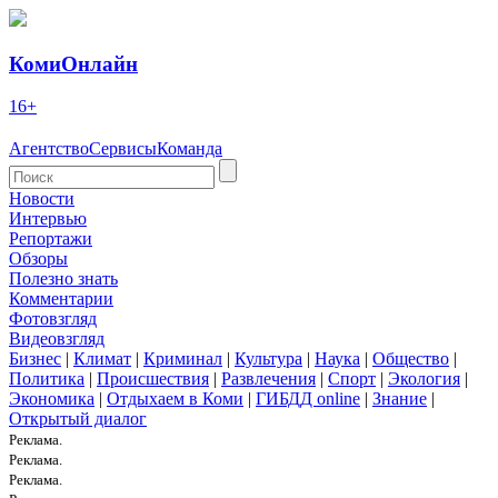
КомиОнлайн
16+
Агентство
Сервисы
Команда
Новости
Интервью
Репортажи
Обзоры
Полезно знать
Комментарии
Фотовзгляд
Видеовзгляд
Бизнес
|
Климат
|
Криминал
|
Культура
|
Наука
|
Общество
|
Политика
|
Происшествия
|
Развлечения
|
Спорт
|
Экология
|
Экономика
|
Отдыхаем в Коми
|
ГИБДД online
|
Знание
|
Открытый диалог
Реклама.
Реклама.
Реклама.