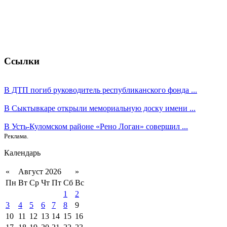
Ссылки
В ДТП погиб руководитель республиканского фонда ...
В Сыктывкаре открыли мемориальную доску имени ...
В Усть-Куломском районе «Рено Логан» совершил ...
Реклама.
Календарь
«
Август 2026
»
Пн
Вт
Ср
Чт
Пт
Сб
Вс
1
2
3
4
5
6
7
8
9
10
11
12
13
14
15
16