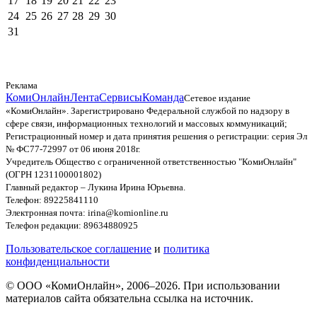
17
18
19
20
21
22
23
24
25
26
27
28
29
30
31
Реклама
КомиОнлайн
Лента
Сервисы
Команда
Сетевое издание
«КомиОнлайн». Зарегистрировано Федеральной службой по надзору в
сфере связи, информационных технологий и массовых коммуникаций;
Регистрационный номер и дата принятия решения о регистрации: серия Эл
№ ФС77-72997 от 06 июня 2018г.
Учредитель Общество с ограниченной ответственностью "КомиОнлайн"
(ОГРН 1231100001802)
Главный редактор – Лукина Ирина Юрьевна.
Телефон: 89225841110
Электронная почта: irina@komionline.ru
Телефон редакции: 89634880925
Пользовательское соглашение
и
политика
конфиденциальности
© ООО «КомиОнлайн», 2006–2026. При использовании
материалов сайта обязательна ссылка на источник.