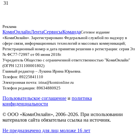
31
Реклама
КомиОнлайн
Лента
Сервисы
Команда
Сетевое издание
«КомиОнлайн». Зарегистрировано Федеральной службой по надзору в
сфере связи, информационных технологий и массовых коммуникаций;
Регистрационный номер и дата принятия решения о регистрации: серия Эл
№ ФС77-72997 от 06 июня 2018г.
Учредитель Общество с ограниченной ответственностью "КомиОнлайн"
(ОГРН 1231100001802)
Главный редактор – Лукина Ирина Юрьевна.
Телефон: 89225841110
Электронная почта: irina@komionline.ru
Телефон редакции: 89634880925
Пользовательское соглашение
и
политика
конфиденциальности
© ООО «КомиОнлайн», 2006–2026. При использовании
материалов сайта обязательна ссылка на источник.
Не предназначено для лиц моложе 16 лет