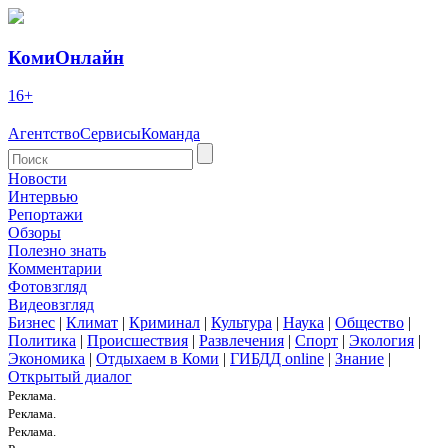
КомиОнлайн
16+
Агентство
Сервисы
Команда
Новости
Интервью
Репортажи
Обзоры
Полезно знать
Комментарии
Фотовзгляд
Видеовзгляд
Бизнес
|
Климат
|
Криминал
|
Культура
|
Наука
|
Общество
|
Политика
|
Происшествия
|
Развлечения
|
Спорт
|
Экология
|
Экономика
|
Отдыхаем в Коми
|
ГИБДД online
|
Знание
|
Открытый диалог
Реклама.
Реклама.
Реклама.