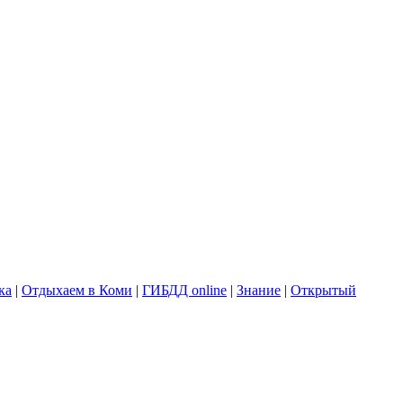
ка
|
Отдыхаем в Коми
|
ГИБДД online
|
Знание
|
Открытый