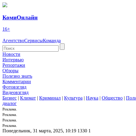
КомиОнлайн
16+
Агентство
Сервисы
Команда
Новости
Интервью
Репортажи
Обзоры
Полезно знать
Комментарии
Фотовзгляд
Видеовзгляд
Бизнес
|
Климат
|
Криминал
|
Культура
|
Наука
|
Общество
|
Пол
диалог
Реклама.
Реклама.
Реклама.
Реклама.
Понедельник, 31 марта, 2025, 10:19
1330
1