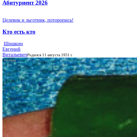
Абитуриент 2026
Целевик и льготник, поторопись!
Кто есть кто
Шишкин
Евгений
Витальевич
Родился 11 августа 1951 г.