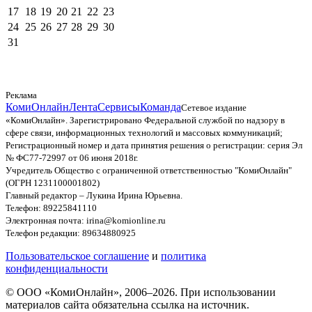
17
18
19
20
21
22
23
24
25
26
27
28
29
30
31
Реклама
КомиОнлайн
Лента
Сервисы
Команда
Сетевое издание
«КомиОнлайн». Зарегистрировано Федеральной службой по надзору в
сфере связи, информационных технологий и массовых коммуникаций;
Регистрационный номер и дата принятия решения о регистрации: серия Эл
№ ФС77-72997 от 06 июня 2018г.
Учредитель Общество с ограниченной ответственностью "КомиОнлайн"
(ОГРН 1231100001802)
Главный редактор – Лукина Ирина Юрьевна.
Телефон: 89225841110
Электронная почта: irina@komionline.ru
Телефон редакции: 89634880925
Пользовательское соглашение
и
политика
конфиденциальности
© ООО «КомиОнлайн», 2006–2026. При использовании
материалов сайта обязательна ссылка на источник.