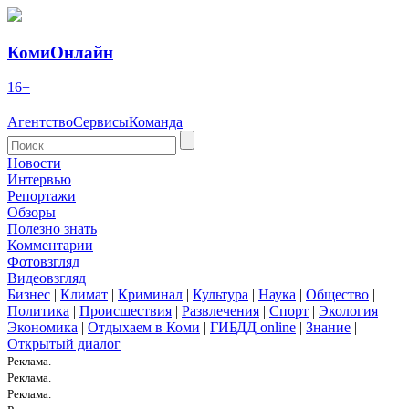
КомиОнлайн
16+
Агентство
Сервисы
Команда
Новости
Интервью
Репортажи
Обзоры
Полезно знать
Комментарии
Фотовзгляд
Видеовзгляд
Бизнес
|
Климат
|
Криминал
|
Культура
|
Наука
|
Общество
|
Политика
|
Происшествия
|
Развлечения
|
Спорт
|
Экология
|
Экономика
|
Отдыхаем в Коми
|
ГИБДД online
|
Знание
|
Открытый диалог
Реклама.
Реклама.
Реклама.