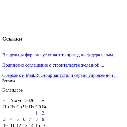
Ссылки
Владельцы фур смогут оплатить проезд по федеральным ...
Подписано соглашение о строительстве железной ...
Сбербанк и Mail.RuGroup запустили сервис упрощенной ...
Реклама.
Календарь
«
Август 2026
»
Пн
Вт
Ср
Чт
Пт
Сб
Вс
1
2
3
4
5
6
7
8
9
10
11
12
13
14
15
16