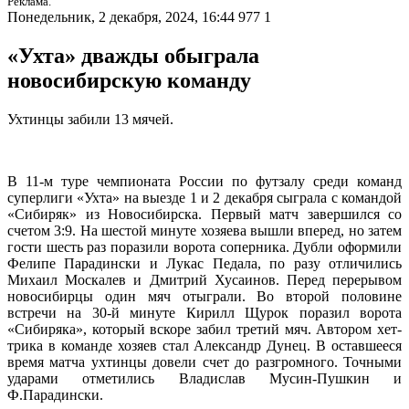
Реклама.
Понедельник, 2 декабря, 2024, 16:44
977
1
«Ухта» дважды обыграла
новосибирскую команду
Ухтинцы забили 13 мячей.
В 11-м туре чемпионата России по футзалу среди команд
суперлиги «Ухта» на выезде 1 и 2 декабря сыграла с командой
«Сибиряк» из Новосибирска. Первый матч завершился со
счетом 3:9. На шестой минуте хозяева вышли вперед, но затем
гости шесть раз поразили ворота соперника. Дубли оформили
Фелипе Парадински и Лукас Педала, по разу отличились
Михаил Москалев и Дмитрий Хусаинов. Перед перерывом
новосибирцы один мяч отыграли. Во второй половине
встречи на 30-й минуте Кирилл Щурок поразил ворота
«Сибиряка», который вскоре забил третий мяч. Автором хет-
трика в команде хозяев стал Александр Дунец. В оставшееся
время матча ухтинцы довели счет до разгромного. Точными
ударами отметились Владислав Мусин-Пушкин и
Ф.Парадински.