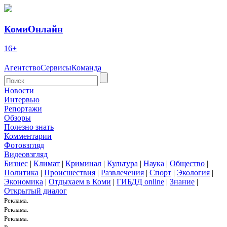
КомиОнлайн
16+
Агентство
Сервисы
Команда
Новости
Интервью
Репортажи
Обзоры
Полезно знать
Комментарии
Фотовзгляд
Видеовзгляд
Бизнес
|
Климат
|
Криминал
|
Культура
|
Наука
|
Общество
|
Политика
|
Происшествия
|
Развлечения
|
Спорт
|
Экология
|
Экономика
|
Отдыхаем в Коми
|
ГИБДД online
|
Знание
|
Открытый диалог
Реклама.
Реклама.
Реклама.