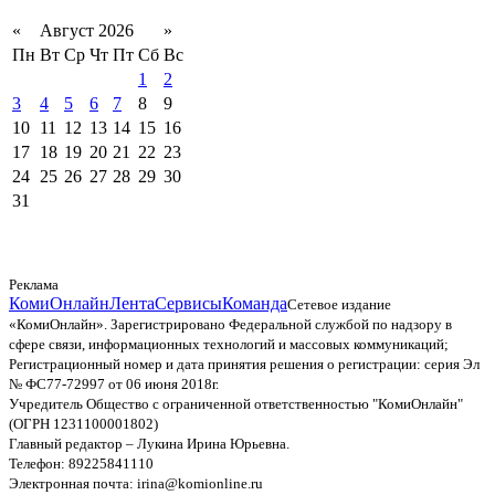
«
Август 2026
»
Пн
Вт
Ср
Чт
Пт
Сб
Вс
1
2
3
4
5
6
7
8
9
10
11
12
13
14
15
16
17
18
19
20
21
22
23
24
25
26
27
28
29
30
31
Реклама
КомиОнлайн
Лента
Сервисы
Команда
Сетевое издание
«КомиОнлайн». Зарегистрировано Федеральной службой по надзору в
сфере связи, информационных технологий и массовых коммуникаций;
Регистрационный номер и дата принятия решения о регистрации: серия Эл
№ ФС77-72997 от 06 июня 2018г.
Учредитель Общество с ограниченной ответственностью "КомиОнлайн"
(ОГРН 1231100001802)
Главный редактор – Лукина Ирина Юрьевна.
Телефон: 89225841110
Электронная почта: irina@komionline.ru