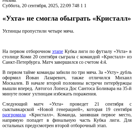
Реклама.
Суббота, 20 сентября, 2025, 22:09
748
1
1
«Ухта» не смогла обыграть «Кристалл»
Ухтинцы пропустили четыре мяча.
На первом отборочном
этапе
Кубка лиги по футзалу «Ухта» в
столице Коми 20 сентября сыграла с командой «Кристалл» из
Санкт-Петербурга. Матч завершился со счетом 4:4.
В первом тайме команды забили по три мяча. За «Ухту» дубль
оформил Йован Лазаревич, также отличился Михаил
Москалев. В начале второй половины встречи петербуржцы
вышли вперед. Автогол Лопеса Дос Сантоса Боливара на 35-й
минуте помог ухтинцам избежать поражения.
Следующий матч «Ухта» проведет 21 сентября с
сыктывкарской «Новой генерацией», которая 19 сентября
разгромила
«Кристалл». Команда, занявшая первое место,
напрямую попадет в финальную часть Кубка лиги. Для
остальных предусмотрен второй отборочный этап.