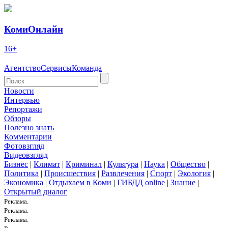
КомиОнлайн
16+
Агентство
Сервисы
Команда
Новости
Интервью
Репортажи
Обзоры
Полезно знать
Комментарии
Фотовзгляд
Видеовзгляд
Бизнес
|
Климат
|
Криминал
|
Культура
|
Наука
|
Общество
|
Политика
|
Происшествия
|
Развлечения
|
Спорт
|
Экология
|
Экономика
|
Отдыхаем в Коми
|
ГИБДД online
|
Знание
|
Открытый диалог
Реклама.
Реклама.
Реклама.