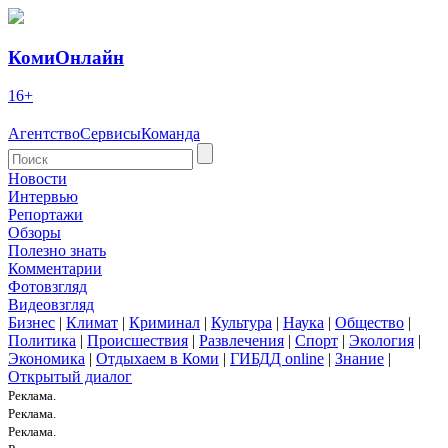
КомиОнлайн
16+
Агентство
Сервисы
Команда
Новости
Интервью
Репортажи
Обзоры
Полезно знать
Комментарии
Фотовзгляд
Видеовзгляд
Бизнес
|
Климат
|
Криминал
|
Культура
|
Наука
|
Общество
|
Политика
|
Происшествия
|
Развлечения
|
Спорт
|
Экология
|
Экономика
|
Отдыхаем в Коми
|
ГИБДД online
|
Знание
|
Открытый диалог
Реклама.
Реклама.
Реклама.