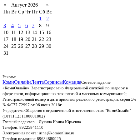
«
Август 2026
»
Пн
Вт
Ср
Чт
Пт
Сб
Вс
1
2
3
4
5
6
7
8
9
10
11
12
13
14
15
16
17
18
19
20
21
22
23
24
25
26
27
28
29
30
31
Реклама
КомиОнлайн
Лента
Сервисы
Команда
Сетевое издание
«КомиОнлайн». Зарегистрировано Федеральной службой по надзору в
сфере связи, информационных технологий и массовых коммуникаций;
Регистрационный номер и дата принятия решения о регистрации: серия Эл
№ ФС77-72997 от 06 июня 2018г.
Учредитель Общество с ограниченной ответственностью "КомиОнлайн"
(ОГРН 1231100001802)
Главный редактор – Лукина Ирина Юрьевна.
Телефон: 89225841110
Электронная почта: irina@komionline.ru
Телефон редакции: 89634880925