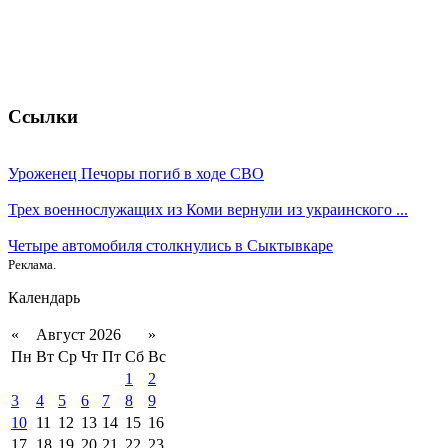
Ссылки
Уроженец Печоры погиб в ходе СВО
Трех военнослужащих из Коми вернули из украинского ...
Четыре автомобиля столкнулись в Сыктывкаре
Реклама.
Календарь
«
Август 2026
»
Пн
Вт
Ср
Чт
Пт
Сб
Вс
1
2
3
4
5
6
7
8
9
10
11
12
13
14
15
16
17
18
19
20
21
22
23