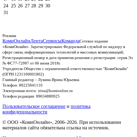
24
25
26
27
28
29
30
31
Реклама
КомиОнлайн
Лента
Сервисы
Команда
Сетевое издание
«КомиОнлайн». Зарегистрировано Федеральной службой по надзору в
сфере связи, информационных технологий и массовых коммуникаций;
Регистрационный номер и дата принятия решения о регистрации: серия Эл
№ ФС77-72997 от 06 июня 2018г.
Учредитель Общество с ограниченной ответственностью "КомиОнлайн"
(ОГРН 1231100001802)
Главный редактор – Лукина Ирина Юрьевна.
Телефон: 89225841110
Электронная почта: irina@komionline.ru
Телефон редакции: 89634880925
Пользовательское соглашение
и
политика
конфиденциальности
© ООО «КомиОнлайн», 2006–2026. При использовании
материалов сайта обязательна ссылка на источник.