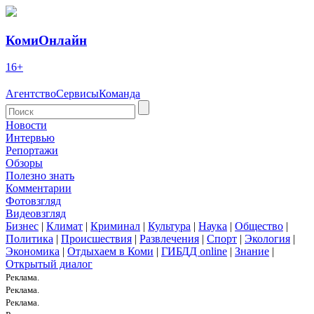
КомиОнлайн
16+
Агентство
Сервисы
Команда
Новости
Интервью
Репортажи
Обзоры
Полезно знать
Комментарии
Фотовзгляд
Видеовзгляд
Бизнес
|
Климат
|
Криминал
|
Культура
|
Наука
|
Общество
|
Политика
|
Происшествия
|
Развлечения
|
Спорт
|
Экология
|
Экономика
|
Отдыхаем в Коми
|
ГИБДД online
|
Знание
|
Открытый диалог
Реклама.
Реклама.
Реклама.